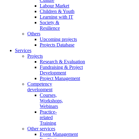
Culture
Labour Market
Children & Youth
Learning with IT
Society &
Resilience
Others
Upcoming projects
Projects Database
Services
Projects
Research & Evaluation
Fundraising & Project
Development
Project Management
Competency
development
Courses,
Workshops,
Webinars
Practice-
related
Training
Other services
Event Management