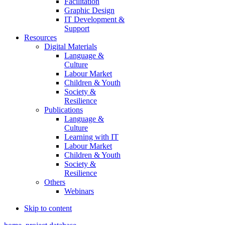
Facilitation
Graphic Design
IT Development &
Support
Resources
Digital Materials
Language &
Culture
Labour Market
Children & Youth
Society &
Resilience
Publications
Language &
Culture
Learning with IT
Labour Market
Children & Youth
Society &
Resilience
Others
Webinars
Skip to content