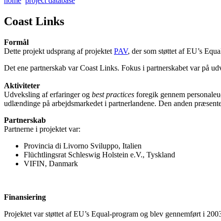
home
project database
Coast Links
Formål
Dette projekt udsprang af projektet
PAV
, der som støttet af EU’s Equal
Det ene partnerskab var Coast Links. Fokus i partnerskabet var på udve
Aktiviteter
Udveksling af erfaringer og
best practices
foregik gennem personaleudv
udlændinge på arbejdsmarkedet i partnerlandene. Den anden præsenterer
Partnerskab
Partnerne i projektet var:
Provincia di Livorno Sviluppo, Italien
Flüchtlingsrat Schleswig Holstein e.V., Tyskland
VIFIN, Danmark
Finansiering
Projektet var støttet af EU’s Equal-program og blev gennemført i 200