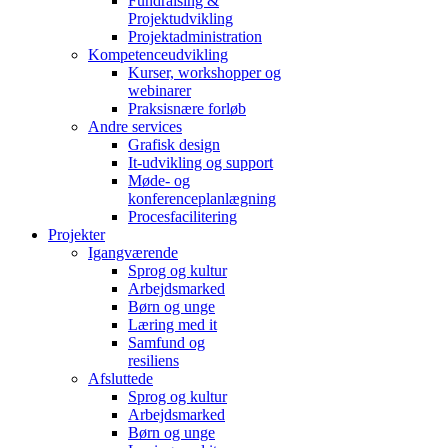
Fundraising &
Projektudvikling
Projektadministration
Kompetenceudvikling
Kurser, workshopper og
webinarer
Praksisnære forløb
Andre services
Grafisk design
It-udvikling og support
Møde- og
konferenceplanlægning
Procesfacilitering
Projekter
Igangværende
Sprog og kultur
Arbejdsmarked
Børn og unge
Læring med it
Samfund og
resiliens
Afsluttede
Sprog og kultur
Arbejdsmarked
Børn og unge