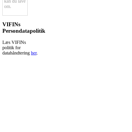
kan du lave
om.
VIFINs
Persondatapolitik
Læs VIFINs
politik for
datahåndtering
her
.