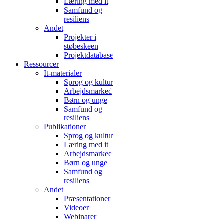
Læring med it
Samfund og
resiliens
Andet
Projekter i
støbeskeen
Projektdatabase
Ressourcer
It-materialer
Sprog og kultur
Arbejdsmarked
Børn og unge
Samfund og
resiliens
Publikationer
Sprog og kultur
Læring med it
Arbejdsmarked
Børn og unge
Samfund og
resiliens
Andet
Præsentationer
Videoer
Webinarer