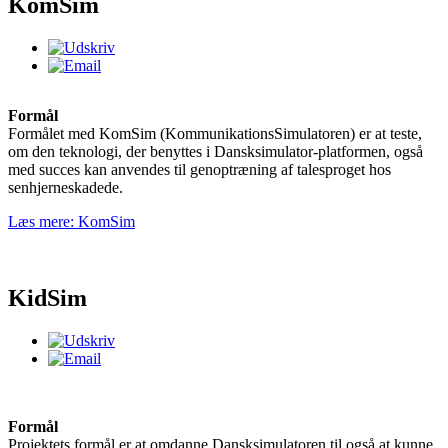
KomSim
Formål
Formålet med KomSim (KommunikationsSimulatoren) er at teste,
om den teknologi, der benyttes i Dansksimulator-platformen, også
med succes kan anvendes til genoptræning af talesproget hos
senhjerneskadede.
Læs mere: KomSim
KidSim
Formål
Projektets formål er at omdanne Dansksimulatoren til også at kunne