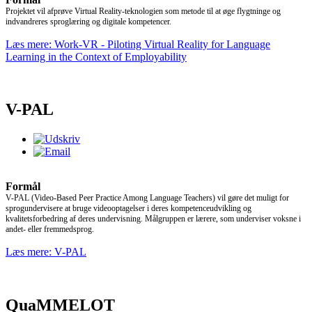
Projektet vil afprøve Virtual Reality-teknologien som metode til at øge flygtninge og
indvandreres sproglæring og digitale kompetencer.
Læs mere: Work-VR - Piloting Virtual Reality for Language
Learning in the Context of Employability
V-PAL
Formål
V-PAL
(Video-Based Peer Practice Among Language Teachers)
vil gøre det muligt for
sprogundervisere at bruge videooptagelser i deres kompetenceudvikling og
kvalitetsforbedring af deres undervisning.
Målgruppen er lærere, som underviser voksne i
andet- eller fremmedsprog.
Læs mere: V-PAL
QuaMMELOT