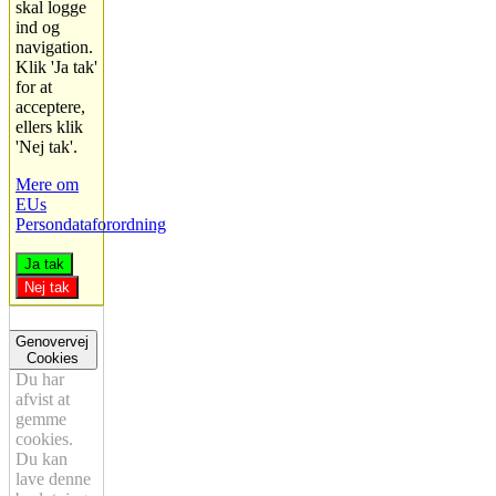
skal logge
ind og
navigation.
Klik 'Ja tak'
for at
acceptere,
ellers klik
'Nej tak'.
Mere om
EUs
Persondataforordning
Ja tak
Nej tak
Genovervej
Cookies
Du har
afvist at
gemme
cookies.
Du kan
lave denne