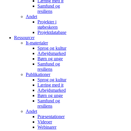
Læring med it
Samfund og
resiliens
Andet
Projekter i
støbeskeen
Projektdatabase
Ressourcer
It-materialer
Sprog og kultur
Arbejdsmarked
Børn og unge
Samfund og
resiliens
Publikationer
Sprog og kultur
Læring med it
Arbejdsmarked
Børn og unge
Samfund og
resiliens
Andet
Præsentationer
Videoer
Webinarer