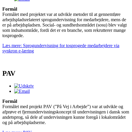
Formål
Formålet med projektet var at udvikle metoder til at gennemføre
arbejdspladsrelateret sprogundervisning for medarbejdere, mens de
er på arbejdspladsen. Social- og sundhedsområdet (sosu) blev valgt
som indsatsområde, fordi det er en branche, som rekrutterer mange
tosprogede.
Læs mere: Sprogundervisning for tosprogede medarbejdere via
synkron e-læring
PAV
Formål
Formålet med projekt PAV (”På Vej i Arbejde”) var at udvikle og
afprøve et fjernundervisningskoncept til undervisningen i dansk som
andetsprog, så dele af undervisningen kunne foregå i lokalområdet
og på arbejdspladserne.