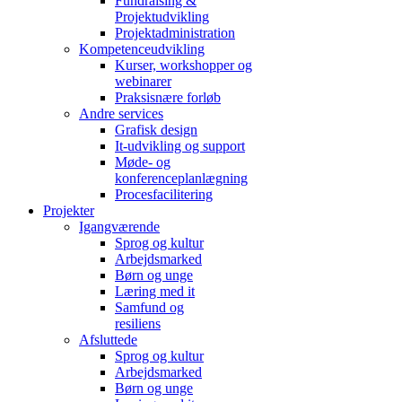
Fundraising &
Projektudvikling
Projektadministration
Kompetenceudvikling
Kurser, workshopper og
webinarer
Praksisnære forløb
Andre services
Grafisk design
It-udvikling og support
Møde- og
konferenceplanlægning
Procesfacilitering
Projekter
Igangværende
Sprog og kultur
Arbejdsmarked
Børn og unge
Læring med it
Samfund og
resiliens
Afsluttede
Sprog og kultur
Arbejdsmarked
Børn og unge