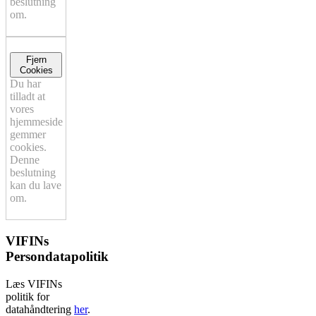
beslutning
om.
Fjern
Cookies
Du har
tilladt at
vores
hjemmeside
gemmer
cookies.
Denne
beslutning
kan du lave
om.
VIFINs
Persondatapolitik
Læs VIFINs
politik for
datahåndtering
her
.