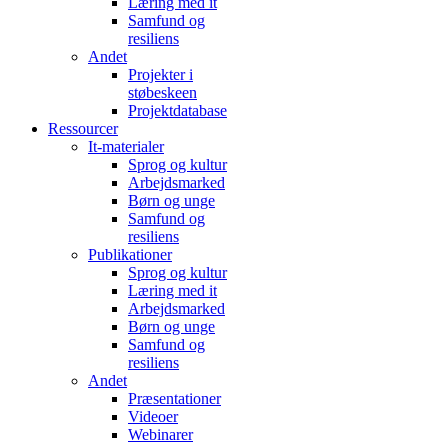
Læring med it
Samfund og
resiliens
Andet
Projekter i
støbeskeen
Projektdatabase
Ressourcer
It-materialer
Sprog og kultur
Arbejdsmarked
Børn og unge
Samfund og
resiliens
Publikationer
Sprog og kultur
Læring med it
Arbejdsmarked
Børn og unge
Samfund og
resiliens
Andet
Præsentationer
Videoer
Webinarer