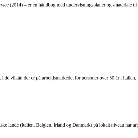
rvice
(2014) – er en håndbog med undervisningsplaner og -materiale til
o, el
bono Lizaro casino
ofrece una ventaja competitiva excepcional par
bilidades de acierto. Es fundamental revisar los términos y condicione
ik i de vilkår, der er på arbejdsmarkedet for personer over 50 år i Ital
ke lande (Italien, Belgien, Irland og Danmark) på lokalt niveau har arb