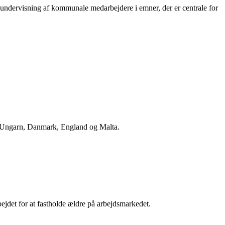
 undervisning af kommunale medarbejdere i emner, der er centrale for
a nuevos usuarios. Al activar esta promoción, recibirás incentivos
s para aprovechar al máximo este beneficio diseñado especialmente para
ien, Ungarn, Danmark, England og Malta.
ejdet for at fastholde ældre på arbejdsmarkedet.