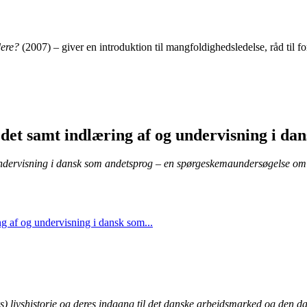
dere?
(2007) – giver en introduktion til mangfoldighedsledelse, råd til f
det samt indlæring af og undervisning i da
undervisning i dansk som andetsprog – en spørgeskemaundersøgelse om 
g af og undervisning i dansk som...
) livshistorie og deres indgang til det danske arbejdsmarked og den da