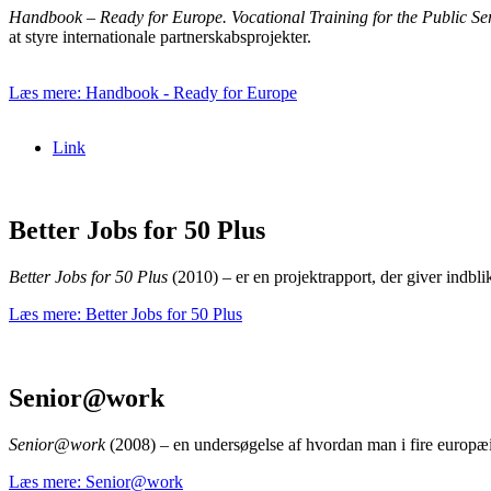
Handbook – Ready for Europe. Vocational Training for the Public Se
at styre internationale partnerskabsprojekter.
Para aquellos que desean maximizar sus fondos desde el primer minut
Læs mere: Handbook - Ready for Europe
adicionales que te permitirán explorar más juegos y aumentar tus posi
premiar tu registro.
Link
Better Jobs for 50 Plus
Better Jobs for 50 Plus
(2010) – er en projektrapport, der giver indbl
Læs mere: Better Jobs for 50 Plus
Senior@work
Senior@work
(2008) – en undersøgelse af hvordan man i fire europæis
Læs mere: Senior@work