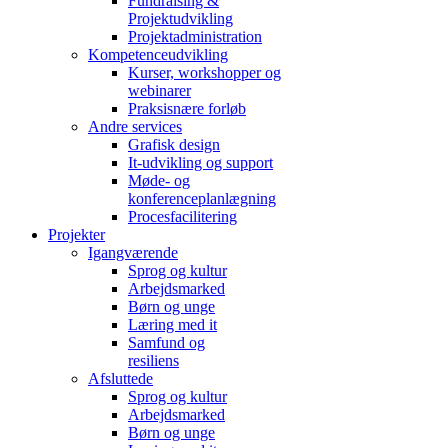
Fundraising &
Projektudvikling
Projektadministration
Kompetenceudvikling
Kurser, workshopper og
webinarer
Praksisnære forløb
Andre services
Grafisk design
It-udvikling og support
Møde- og
konferenceplanlægning
Procesfacilitering
Projekter
Igangværende
Sprog og kultur
Arbejdsmarked
Børn og unge
Læring med it
Samfund og
resiliens
Afsluttede
Sprog og kultur
Arbejdsmarked
Børn og unge