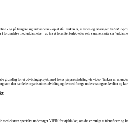
eline - og på længere sigt uddannelse - op at stå. Tanken er, at viden og erfaringer fra SMR-pro
i forbindelse med uddannelse – ud fra et foreslået forløb eller selv sammensætte sin ”uddanne
lag for et udviklingsprojekt med fokus på praksisdeling via video. Tanken er, at underviser
ikling som den samlede organisationsudvikling og dermed forøge undervisningens kvalitet og kur
kt:
e med ekstern specialist undersøger VIFIN for øjeblikket, om det er muligt at identificere og kor