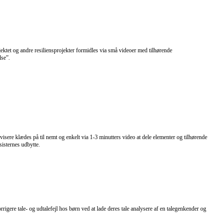
jektet og andre resiliensprojekter formidles via små videoer med tilhørende
lse”.
e klædes på til nemt og enkelt via 1-3 minutters video at dele elementer og tilhørende
sisternes udbytte.
rigere tale- og udtalefejl hos børn ved at lade deres tale analysere af en talegenkender og