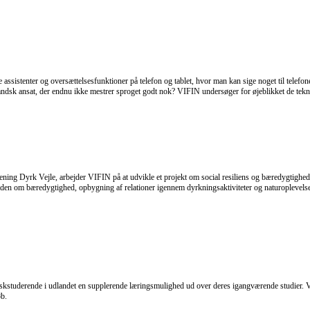
ssistenter og oversættelsesfunktioner på telefon og tablet, hvor man kan sige noget til telefone
enlandsk ansat, der endnu ikke mestrer sproget godt nok? VIFIN undersøger for øjeblikket de te
ing Dyrk Vejle, arbejder VIFIN på at udvikle et projekt om social resiliens og bæredygtighed 
en om bæredygtighed, opbygning af relationer igennem dyrkningsaktiviteter og naturoplevelser, 
skstuderende i udlandet en supplerende læringsmulighed ud over deres igangværende studier. Vi f
øb.