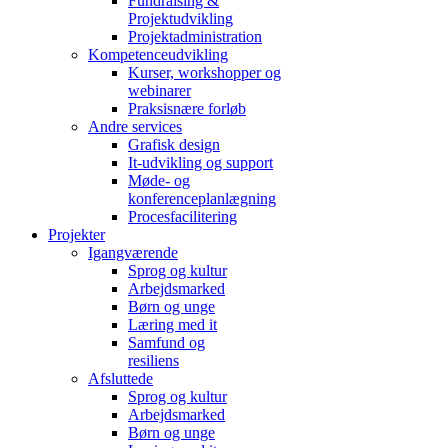
Fundraising &
Projektudvikling
Projektadministration
Kompetenceudvikling
Kurser, workshopper og
webinarer
Praksisnære forløb
Andre services
Grafisk design
It-udvikling og support
Møde- og
konferenceplanlægning
Procesfacilitering
Projekter
Igangværende
Sprog og kultur
Arbejdsmarked
Børn og unge
Læring med it
Samfund og
resiliens
Afsluttede
Sprog og kultur
Arbejdsmarked
Børn og unge