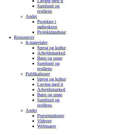
Læring med it
Samfund og
resiliens
Andet
Projekter i
støbeskeen
Projektdatabase
Ressourcer
It-materialer
Sprog og kultur
Arbejdsmarked
Børn og unge
Samfund og
resiliens
Publikationer
Sprog og kultur
Læring med it
Arbejdsmarked
Børn og unge
Samfund og
resiliens
Andet
Præsentationer
Videoer
Webinarer