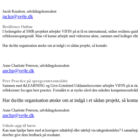
Jacob Knudsen, udviklingskonsulent
jackn@vejle.dk
Resilience Online
I forlængelse af SMR-projektet arbejder VIFIN på at få en international, online resiliens-guid
refleksionsspørgsmål. Man vil kunne arbejde med videoerne alene, sammen med kolleger eller 
Har du/din organisation ønske om at indgå i et sådan projekt, så kontakt:
Anne Charlotte Petersen, udviklingskonsulent
anchp@vejle.dk
Peer Practice på sprogcenterområdet
Sammen med &LEARNING og Give-Grindsted Uddannelsescenter arbejder VIFIN på at skabe grund
refleksioner fra egen best practice. Formålet er at styrke såvel den enkeltes kompetenceudv
Har du/din organisation ønske om at indgå i et sådan projekt, så konta
Anne Charlotte Petersen, udviklingskonsulent
anchp@vejle.dk
Udtale-app til børn
Kan man hjælpe børn med at korrigere udtalefejl eller talefejl via talegenkendelse? I samarbejd
derefter give dem feedback på resultatet.