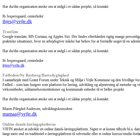
Har du/din organisation ønske om at indgå i et sådan projekt, så kontakt:
Ib Jespersgaard, centerleder
ibjes@vejle.dk
TranSim
Google translate, MS Cortana, og Apples Siri. Der findes efterhånden rigtig mange personlige a
praktiske situationer, hvor en arbejdsgiver måske har behov for at formidle noget til en ud
Har du/din organisation ønske om at indgå i et sådan projekt, så kontakt:
Ib Jespersgaard, centerleder
ibjes@vejle.dk
Fælleden/Ny Rosborg/Bæredygtighed
I samarbejde med Grønt Forum under Teknik og Miljø i Vejle Kommune og den frivillige foren
Fælled – som kan fungere som platform for læring, udvikling og afprøvning af metoder og vid
virksomheder, uddannelsesinstitutioner og kommunale enheder til et fælles projekt.
Har du/din organisation ønske om at indgå i et sådan projekt, så kontakt:
Maren Pilegård Andersen, udviklingskonsulent
mamaa@vejle.dk
Online dansk-læringsplatform
VIFIN ønsker at udvikle en online dansk-læringsplatform. Sigtet er at kunne tilbyde bl.a. dan
langt mere end en traditionel e-læringsplatform til selvstudie eller et online kursus/studie-forl