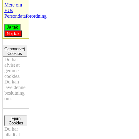
Mere om
EUs
Persondataforordning
Ja tak
Nej tak
Genovervej
Cookies
Du har
afvist at
gemme
cookies.
Du kan
lave denne
beslutning
om.
Fjern
Cookies
Du har
tilladt at