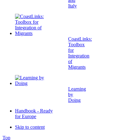
and
Italy
CoastLinks:
Toolbox
for
Integration
of
Migrants
Learning
by
Doing
Handbook - Ready
for Europe
Skip to content
Top