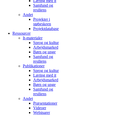
Læring med it
Samfund og
resiliens
Andet
Projekter i
støbeskeen
Projektdatabase
Ressourcer
It-materialer
Sprog og kultur
Arbejdsmarked
Børn og unge
Samfund og
resiliens
Publikationer
Sprog og kultur
Læring med it
Arbejdsmarked
Børn og unge
Samfund og
resiliens
Andet
Præsentationer
Videoer
Webinarer