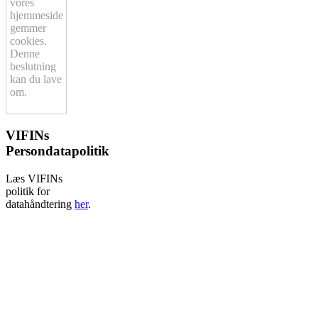
vores
hjemmeside
gemmer
cookies.
Denne
beslutning
kan du lave
om.
VIFINs
Persondatapolitik
Læs VIFINs
politik for
datahåndtering
her
.