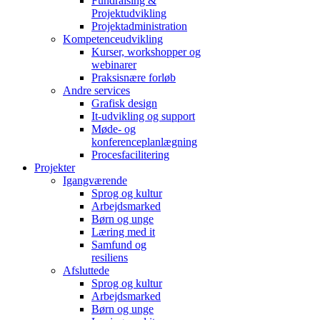
Fundraising &
Projektudvikling
Projektadministration
Kompetenceudvikling
Kurser, workshopper og
webinarer
Praksisnære forløb
Andre services
Grafisk design
It-udvikling og support
Møde- og
konferenceplanlægning
Procesfacilitering
Projekter
Igangværende
Sprog og kultur
Arbejdsmarked
Børn og unge
Læring med it
Samfund og
resiliens
Afsluttede
Sprog og kultur
Arbejdsmarked
Børn og unge