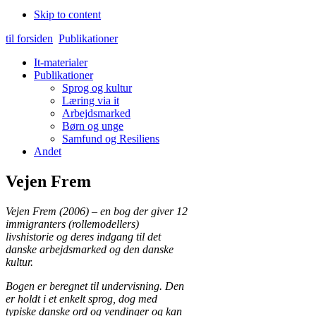
Skip to content
til forsiden
Publikationer
It-materialer
Publikationer
Sprog og kultur
Læring via it
Arbejdsmarked
Børn og unge
Samfund og Resiliens
Andet
Vejen Frem
Vejen Frem
(2006) – en bog der giver 12
immigranters (rollemodellers)
livshistorie og deres indgang til det
danske arbejdsmarked og den danske
kultur.
Bogen er beregnet til undervisning. Den
er holdt i et enkelt sprog, dog med
typiske danske ord og vendinger og kan