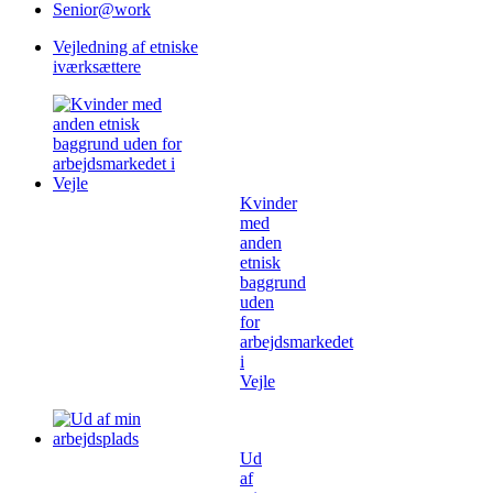
Senior@work
Vejledning af etniske
iværksættere
Kvinder
med
anden
etnisk
baggrund
uden
for
arbejdsmarkedet
i
Vejle
Ud
af