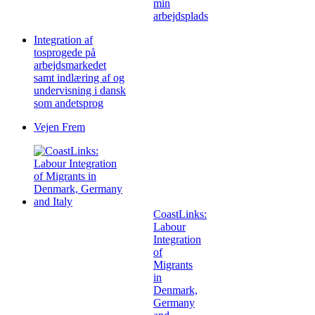
min
arbejdsplads
Integration af
tosprogede på
arbejdsmarkedet
samt indlæring af og
undervisning i dansk
som andetsprog
Vejen Frem
CoastLinks:
Labour
Integration
of
Migrants
in
Denmark,
Germany