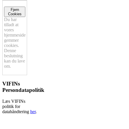
Fjern
Cookies
Du har
tilladt at
vores
hjemmeside
gemmer
cookies.
Denne
beslutning
kan du lave
om.
VIFINs
Persondatapolitik
Læs VIFINs
politik for
datahåndtering
her
.