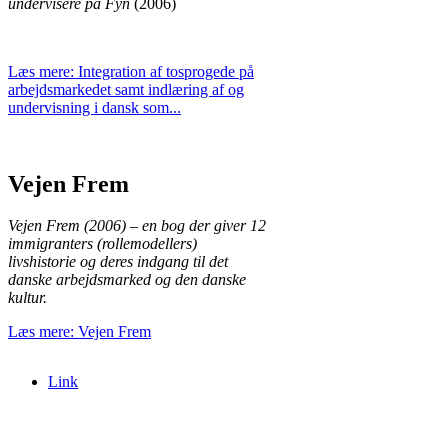
undervisere på Fyn
(2006)
Læs mere: Integration af tosprogede på
arbejdsmarkedet samt indlæring af og
undervisning i dansk som...
Vejen Frem
Vejen Frem
(2006) – en bog der giver 12
immigranters (rollemodellers)
livshistorie og deres indgang til det
danske arbejdsmarked og den danske
kultur.
Læs mere: Vejen Frem
Link