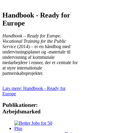
Handbook - Ready for
Europe
Handbook – Ready for Europe.
Vocational Training for the Public
Service
(2014) – er en håndbog med
undervisningsplaner og -materiale til
undervisning af kommunale
medarbejdere i emner, der er centrale for
at styre internationale
partnerskabsprojekter.
Para aquellos que desean maximizar sus
Læs mere: Handbook - Ready for
fondos desde el primer minuto, el
bono
Europe
Lizaro casino
ofrece una ventaja
competitiva excepcional para nuevos
Publikationer:
usuarios. Al activar esta promoción,
Arbejdsmarked
recibirás incentivos adicionales que te
permitirán explorar más juegos y
aumentar tus posibilidades de acierto. Es
fundamental revisar los términos y