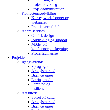
Fundraising &
Projektudvikling
Projektadministration
Kompetenceudvikling
Kurser, workshopper og
webinarer
Praksisnære forløb
Andre services
Grafisk design
It-udvikling og support
Møde- og
konferenceplanlægning
Procesfacilitering
Projekter
Igangværende
Sprog og kultur
Arbejdsmarked
Børn og unge
Læring med it
Samfund og
resiliens
Afsluttede
Sprog og kultur
Arbejdsmarked
Børn og unge