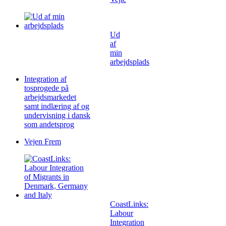
Ud
af
min
arbejdsplads
Integration af
tosprogede på
arbejdsmarkedet
samt indlæring af og
undervisning i dansk
som andetsprog
Vejen Frem
CoastLinks:
Labour
Integration