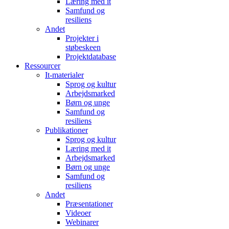
Læring med it
Samfund og
resiliens
Andet
Projekter i
støbeskeen
Projektdatabase
Ressourcer
It-materialer
Sprog og kultur
Arbejdsmarked
Børn og unge
Samfund og
resiliens
Publikationer
Sprog og kultur
Læring med it
Arbejdsmarked
Børn og unge
Samfund og
resiliens
Andet
Præsentationer
Videoer
Webinarer