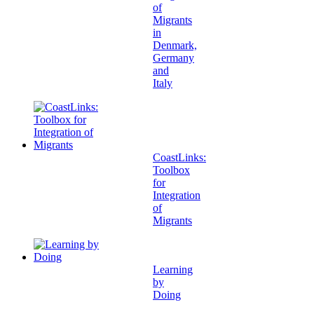
of
Migrants
in
Denmark,
Germany
and
Italy
CoastLinks:
Toolbox
for
Integration
of
Migrants
Learning
by
Doing