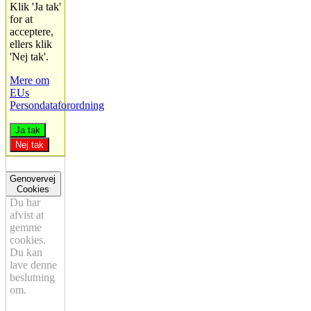
Klik 'Ja tak'
for at
acceptere,
ellers klik
'Nej tak'.
Mere om
EUs
Persondataforordning
Ja tak
Nej tak
Genovervej
Cookies
Du har
afvist at
gemme
cookies.
Du kan
lave denne
beslutning
om.