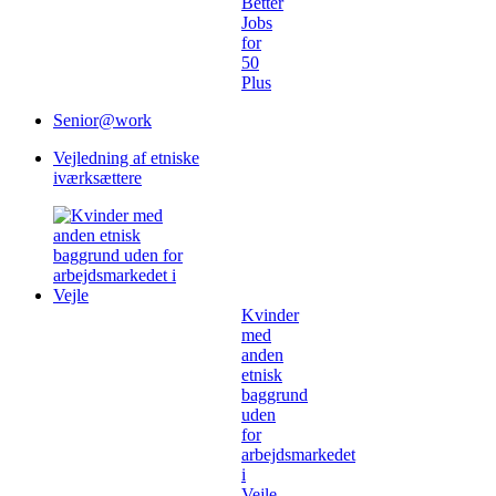
Better
condiciones para aprovechar al máximo
Jobs
este beneficio diseñado especialmente
for
para premiar tu registro.
50
Plus
Senior@work
Vejledning af etniske
iværksættere
Kvinder
med
anden
etnisk
baggrund
uden
for
arbejdsmarkedet
i
Vejle