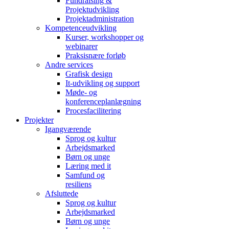
Fundraising &
Projektudvikling
Projektadministration
Kompetenceudvikling
Kurser, workshopper og
webinarer
Praksisnære forløb
Andre services
Grafisk design
It-udvikling og support
Møde- og
konferenceplanlægning
Procesfacilitering
Projekter
Igangværende
Sprog og kultur
Arbejdsmarked
Børn og unge
Læring med it
Samfund og
resiliens
Afsluttede
Sprog og kultur
Arbejdsmarked
Børn og unge