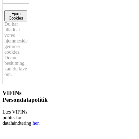
Fjern
Cookies
Du har
tilladt at
vores
hjemmeside
gemmer
cookies.
Denne
beslutning
kan du lave
om.
VIFINs
Persondatapolitik
Læs VIFINs
politik for
datahåndtering
her
.