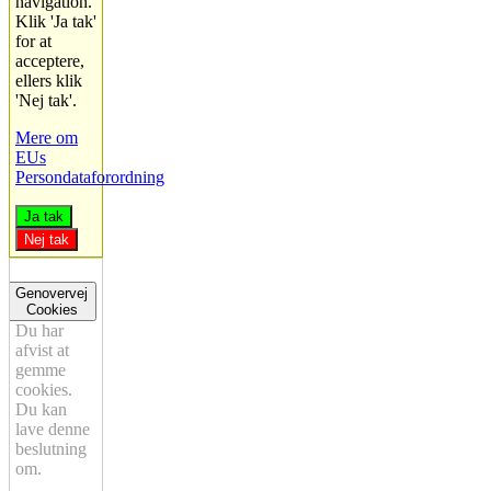
navigation.
Klik 'Ja tak'
for at
acceptere,
ellers klik
'Nej tak'.
Mere om
EUs
Persondataforordning
Ja tak
Nej tak
Genovervej
Cookies
Du har
afvist at
gemme
cookies.
Du kan
lave denne
beslutning
om.