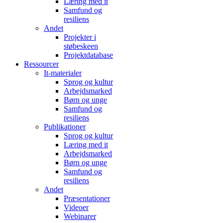
Læring med it
Samfund og
resiliens
Andet
Projekter i
støbeskeen
Projektdatabase
Ressourcer
It-materialer
Sprog og kultur
Arbejdsmarked
Børn og unge
Samfund og
resiliens
Publikationer
Sprog og kultur
Læring med it
Arbejdsmarked
Børn og unge
Samfund og
resiliens
Andet
Præsentationer
Videoer
Webinarer