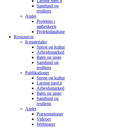
Læring med it
Samfund og
resiliens
Andet
Projekter i
støbeskeen
Projektdatabase
Ressourcer
It-materialer
Sprog og kultur
Arbejdsmarked
Børn og unge
Samfund og
resiliens
Publikationer
Sprog og kultur
Læring med it
Arbejdsmarked
Børn og unge
Samfund og
resiliens
Andet
Præsentationer
Videoer
Webinarer