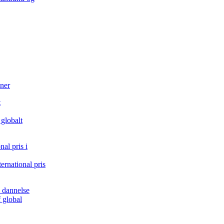
ner
globalt
rnational pris
 global