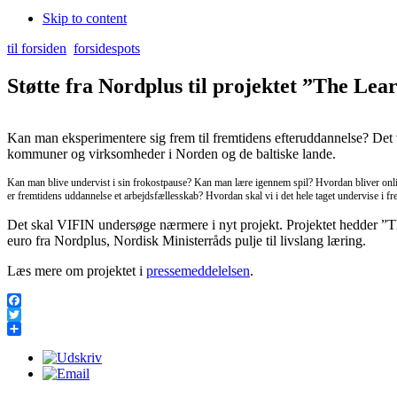
Skip to content
til forsiden
forsidespots
Støtte fra Nordplus til projektet ”The Lea
Kan man eksperimentere sig frem til fremtidens efteruddannelse? Det 
kommuner og virksomheder i Norden og de baltiske lande.
Kan man blive undervist i sin frokostpause? Kan man lære igennem spil? Hvordan bliver on
er fremtidens uddannelse et arbejdsfællesskab? Hvordan skal vi i det hele taget undervise i f
Det skal VIFIN undersøge nærmere i nyt projekt. Projektet hedder ”Th
euro fra Nordplus, Nordisk Ministerråds pulje til livslang læring.
Læs mere om projektet i
pressemeddelelsen
.
Facebook
Twitter
Share