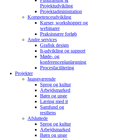
Fundraising &
Projektudvikling
Projektadministration
Kompetenceudvikling
Kurser, workshopper og
webinarer
Praksisnære forløb
Andre services
Grafisk design
It-udvikling og support
Møde- og
konferenceplanlægning
Procesfacilitering
Projekter
Igangværende
Sprog og kultur
Arbejdsmarked
Børn og unge
Læring med it
Samfund og
resiliens
Afsluttede
Sprog og kultur
Arbejdsmarked
Børn og unge