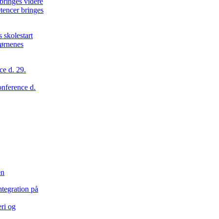
tencer bringes
børnenes
onference d.
en
eri og