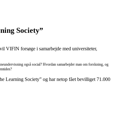
rning Society”
vil VIFIN forsøge i samarbejde med universiteter,
lineundervisning også social? Hvordan samarbejder man om forskning, og
remtiden?
e Learning Society” og har netop fået bevilliget 71.000