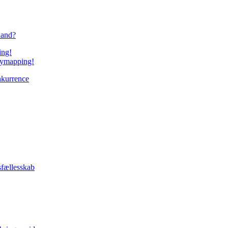
 land?
orymapping!