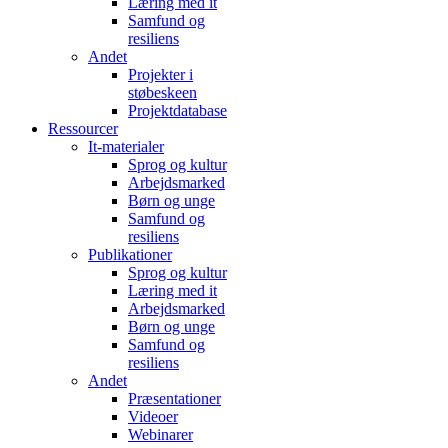
Læring med it
Samfund og
resiliens
Andet
Projekter i
støbeskeen
Projektdatabase
Ressourcer
It-materialer
Sprog og kultur
Arbejdsmarked
Børn og unge
Samfund og
resiliens
Publikationer
Sprog og kultur
Læring med it
Arbejdsmarked
Børn og unge
Samfund og
resiliens
Andet
Præsentationer
Videoer
Webinarer