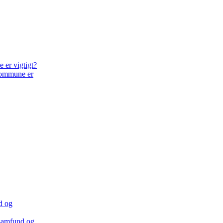
Kommune er
lsamfund og