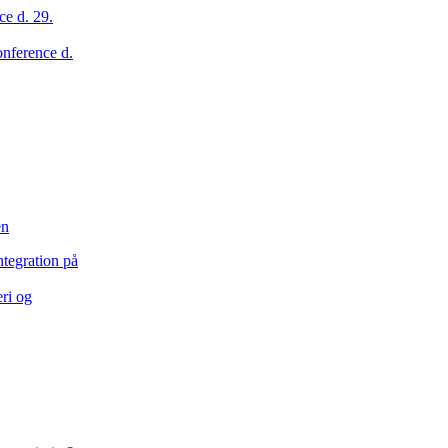
onference d.
en
eri og