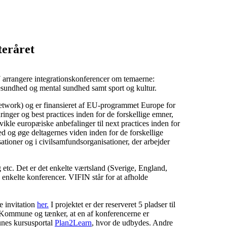
teråret
7 arrangere integrationskonferencer om temaerne:
esundhed og mental sundhed samt sport og kultur.
twork) og er finansieret af EU-programmet Europe for
ringer og best practices inden for de forskellige emner,
dvikle europæiske anbefalinger til next practices inden for
 og øge deltagernes viden inden for de forskellige
ationer og i civilsamfundsorganisationer, der arbejder
tc. Det er det enkelte værtsland (Sverige, England,
g, but guides simplify the
 enkelte konferencer. VIFIN står for at afholde
eliable payouts, and exciting
.
rity and fun, avoiding risks
e invitation
her.
I projektet er der reserveret 5 pladser til
e Kommune og tænker, at en af konferencerne er
unes kursusportal
Plan2Learn
, hvor de udbydes. Andre