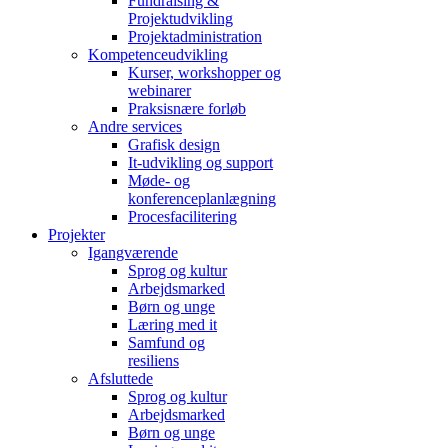
Fundraising &
Projektudvikling
Projektadministration
Kompetenceudvikling
Kurser, workshopper og
webinarer
Praksisnære forløb
Andre services
Grafisk design
It-udvikling og support
Møde- og
konferenceplanlægning
Procesfacilitering
Projekter
Igangværende
Sprog og kultur
Arbejdsmarked
Børn og unge
Læring med it
Samfund og
resiliens
Afsluttede
Sprog og kultur
Arbejdsmarked
Børn og unge