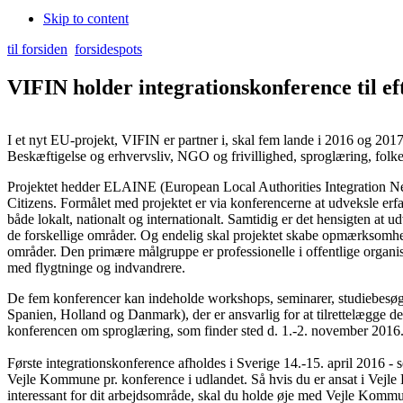
Skip to content
til forsiden
forsidespots
VIFIN holder integrationskonference til ef
I et nyt EU-projekt, VIFIN er partner i, skal fem lande i 2016 og 201
Beskæftigelse og erhvervsliv, NGO og frivillighed, sproglæring, folk
Projektet hedder ELAINE (European Local Authorities Integration Ne
Citizens. Formålet med projektet er via konferencerne at udveksle erfa
både lokalt, nationalt og internationalt. Samtidig er det hensigten at u
de forskellige områder. Og endelig skal projektet skabe opmærksomhed
områder. Den primære målgruppe er professionelle i offentlige organis
med flygtninge og indvandrere.
De fem konferencer kan indeholde workshops, seminarer, studiebesøg e
Looking for the
top online casinos in Bangladesh
can feel overwhelmin
Spanien, Holland og Danmark), der er ansvarlig for at tilrettelægge de
process. Trusted reviews highlight platforms with strong reputations, r
konferencen om sproglæring, som finder sted d. 1.-2. november 2016
promotions. By focusing on licensed casinos, players ensure both secu
while maximizing rewards.
Første integrationskonference afholdes i Sverige 14.-15. april 2016 - s
Vejle Kommune pr. konference i udlandet. Så hvis du er ansat i Vejl
interessant for dit arbejdsområde, skal du holde øje med Vejle Komm