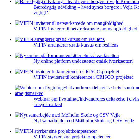
Bæredygtig udvikling – hvad synes borgere i Vejle 
vigtigt?
VIFIN inviterer til netværksmøde om mangfoldighed
VIFIN arrangerer gratis kursus om resiliens
Ny online platform understøtter etnisk iværksætteri
VIFIN inviterer til konference i CRISCO-projektet
Webinar om flygtninge/indvandreres deltagelse i civi
arbejdsmarked
Nyt samarbejde med Mølholm Skole og CSV Vejle
VIFIN styrker sine projektkompetencer