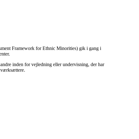
ent Framework for Ethnic Minorities) gik i gang i
enter.
andre inden for vejledning eller undervisning, der har
iværksættere.
Для тих, хто