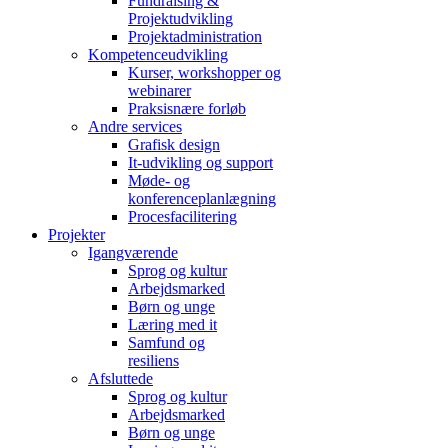
Fundraising &
Projektudvikling
Projektadministration
Kompetenceudvikling
Kurser, workshopper og
webinarer
Praksisnære forløb
Andre services
Grafisk design
It-udvikling og support
Møde- og
konferenceplanlægning
Procesfacilitering
Projekter
Igangværende
Sprog og kultur
Arbejdsmarked
Børn og unge
Læring med it
Samfund og
resiliens
Afsluttede
Sprog og kultur
Arbejdsmarked
Børn og unge