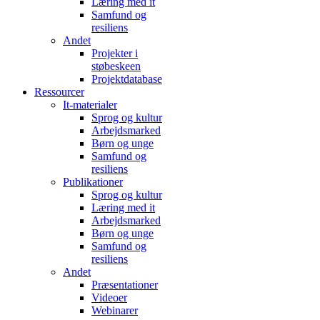
Læring med it
Samfund og
resiliens
Andet
Projekter i
støbeskeen
Projektdatabase
Ressourcer
It-materialer
Sprog og kultur
Arbejdsmarked
Børn og unge
Samfund og
resiliens
Publikationer
Sprog og kultur
Læring med it
Arbejdsmarked
Børn og unge
Samfund og
resiliens
Andet
Præsentationer
Videoer
Webinarer