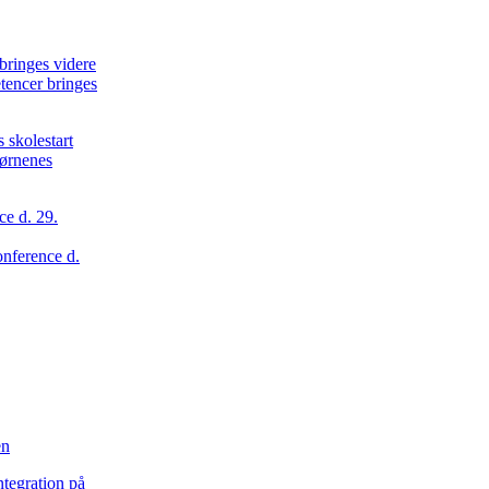
tencer bringes
børnenes
onference d.
en