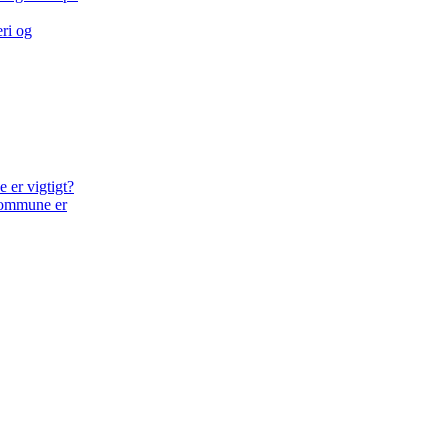
eri og
Kommune er