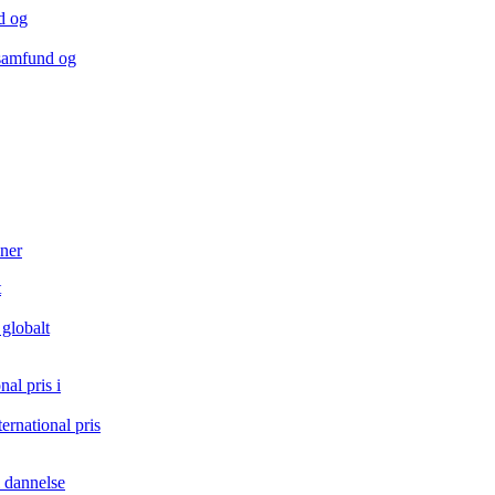
lsamfund og
ner
globalt
rnational pris