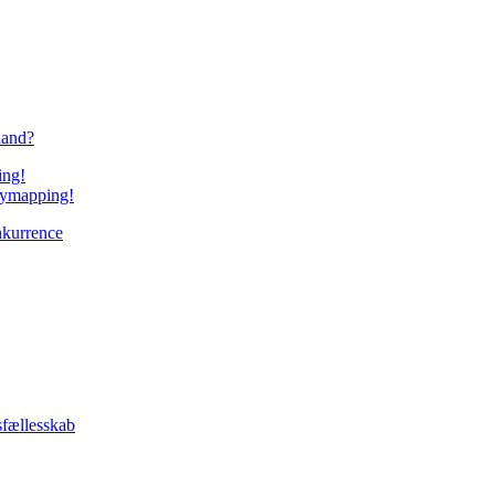
 land?
orymapping!