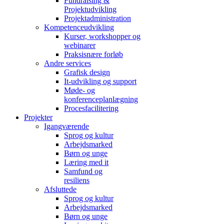
Fundraising &
Projektudvikling
Projektadministration
Kompetenceudvikling
Kurser, workshopper og
webinarer
Praksisnære forløb
Andre services
Grafisk design
It-udvikling og support
Møde- og
konferenceplanlægning
Procesfacilitering
Projekter
Igangværende
Sprog og kultur
Arbejdsmarked
Børn og unge
Læring med it
Samfund og
resiliens
Afsluttede
Sprog og kultur
Arbejdsmarked
Børn og unge