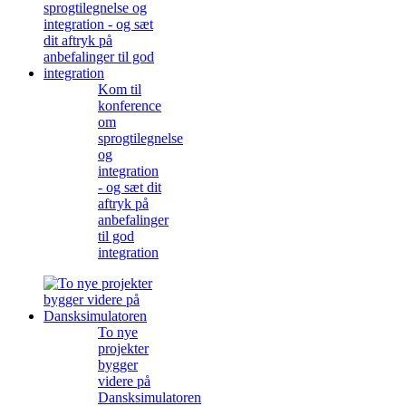
Kom til
konference
om
sprogtilegnelse
og
integration
- og sæt dit
aftryk på
anbefalinger
til god
integration
To nye
projekter
bygger
videre på
Dansksimulatoren