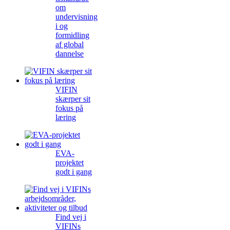
om
undervisning
i og
formidling
af global
dannelse
VIFIN
skærper sit
fokus på
læring
EVA-
projektet
godt i gang
Find vej i
VIFINs