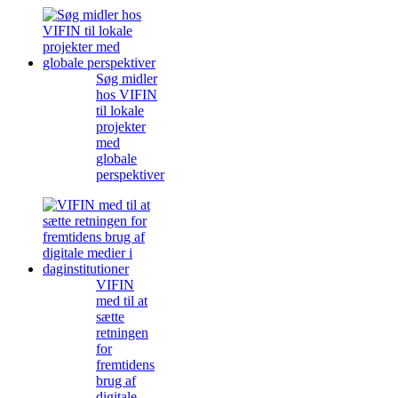
Søg midler
hos VIFIN
til lokale
projekter
med
globale
perspektiver
VIFIN
med til at
sætte
retningen
for
fremtidens
brug af
digitale