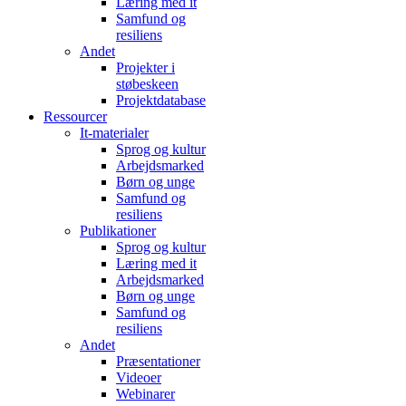
Læring med it
Samfund og
resiliens
Andet
Projekter i
støbeskeen
Projektdatabase
Ressourcer
It-materialer
Sprog og kultur
Arbejdsmarked
Børn og unge
Samfund og
resiliens
Publikationer
Sprog og kultur
Læring med it
Arbejdsmarked
Børn og unge
Samfund og
resiliens
Andet
Præsentationer
Videoer
Webinarer