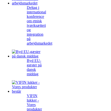
Deltag i
international
konference
om etnisk
iværksætteri
og
integration
på
arbejdsmarkedet
Byd EU-
gæster på
dansk
middag
VIFIN
lukker -
Vores
produkter