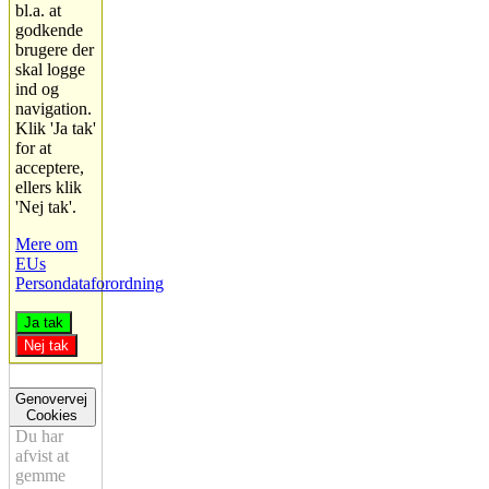
bl.a. at
godkende
brugere der
skal logge
ind og
navigation.
Klik 'Ja tak'
for at
acceptere,
ellers klik
'Nej tak'.
Mere om
EUs
Persondataforordning
Ja tak
Nej tak
Genovervej
Cookies
Du har
afvist at
gemme