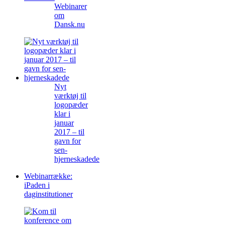
Webinarer
om
Dansk.nu
Nyt
værktøj til
logopæder
klar i
januar
2017 – til
gavn for
sen-
hjerneskadede
Webinarrække:
iPaden i
daginstitutioner