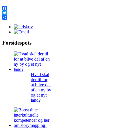
Facebook
Twitter
Share
Forsidespots
Hvad skal
der til for
at blive del
af en ny by
og et nyt
land?