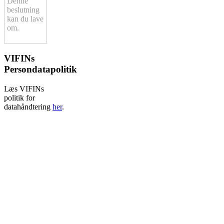
Denne
beslutning
kan du lave
om.
VIFINs
Persondatapolitik
Læs VIFINs
politik for
datahåndtering
her
.