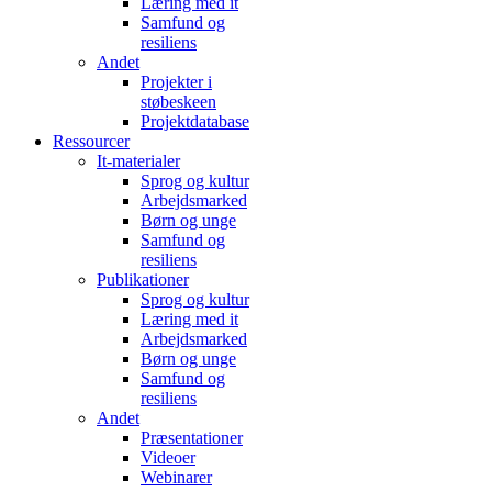
Læring med it
Samfund og
resiliens
Andet
Projekter i
støbeskeen
Projektdatabase
Ressourcer
It-materialer
Sprog og kultur
Arbejdsmarked
Børn og unge
Samfund og
resiliens
Publikationer
Sprog og kultur
Læring med it
Arbejdsmarked
Børn og unge
Samfund og
resiliens
Andet
Præsentationer
Videoer
Webinarer