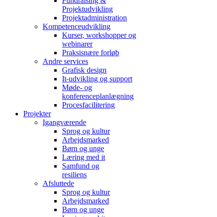
Fundraising &
Projektudvikling
Projektadministration
Kompetenceudvikling
Kurser, workshopper og
webinarer
Praksisnære forløb
Andre services
Grafisk design
It-udvikling og support
Møde- og
konferenceplanlægning
Procesfacilitering
Projekter
Igangværende
Sprog og kultur
Arbejdsmarked
Børn og unge
Læring med it
Samfund og
resiliens
Afsluttede
Sprog og kultur
Arbejdsmarked
Børn og unge