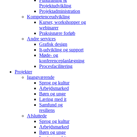
Fundraising &
Projektudvikling
Projektadministration
Kompetenceudvikling
Kurser, workshopper og
webinarer
Praksisnære forløb
Andre services
Grafisk design
It-udvikling og support
Møde- og
konferenceplanlægning
Procesfacilitering
Projekter
Igangværende
Sprog og kultur
Arbejdsmarked
Børn og unge
Læring med it
Samfund og
resiliens
Afsluttede
Sprog og kultur
Arbejdsmarked
Børn og unge