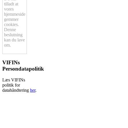
tilladt at
vores
hjemmeside
gemmer
cookies.
Denne
beslutning
kan du lave
om.
VIFINs
Persondatapolitik
Læs VIFINs
politik for
datahåndtering
her
.