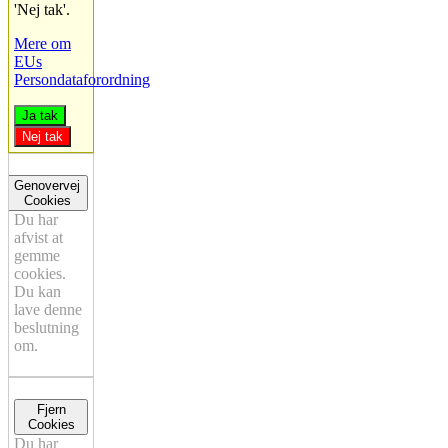
'Nej tak'.
Mere om
EUs
Persondataforordning
Ja tak
Nej tak
Genovervej
Cookies
Du har
afvist at
gemme
cookies.
Du kan
lave denne
beslutning
om.
Fjern
Cookies
Du har