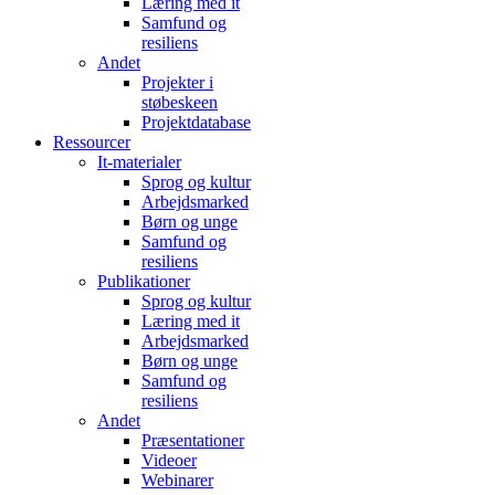
Læring med it
Samfund og
resiliens
Andet
Projekter i
støbeskeen
Projektdatabase
Ressourcer
It-materialer
Sprog og kultur
Arbejdsmarked
Børn og unge
Samfund og
resiliens
Publikationer
Sprog og kultur
Læring med it
Arbejdsmarked
Børn og unge
Samfund og
resiliens
Andet
Præsentationer
Videoer
Webinarer