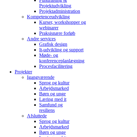
Fundraising &
Projektudvikling
Projektadministration
Kompetenceudvikling
Kurser, workshopper og
webinarer
Praksisnære forløb
Andre services
Grafisk design
It-udvikling og support
Møde- og
konferenceplanlægning
Procesfacilitering
Projekter
Igangværende
Sprog og kultur
Arbejdsmarked
Børn og unge
Læring med it
Samfund og
resiliens
Afsluttede
Sprog og kultur
Arbejdsmarked
Børn og unge