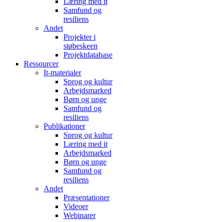
Læring med it
Samfund og
resiliens
Andet
Projekter i
støbeskeen
Projektdatabase
Ressourcer
It-materialer
Sprog og kultur
Arbejdsmarked
Børn og unge
Samfund og
resiliens
Publikationer
Sprog og kultur
Læring med it
Arbejdsmarked
Børn og unge
Samfund og
resiliens
Andet
Præsentationer
Videoer
Webinarer