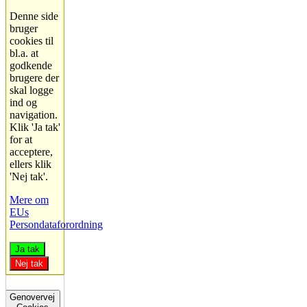
Denne side
bruger
cookies til
bl.a. at
godkende
brugere der
skal logge
ind og
navigation.
Klik 'Ja tak'
for at
acceptere,
ellers klik
'Nej tak'.
Mere om
EUs
Persondataforordning
Ja tak
Nej tak
Genovervej