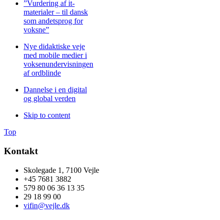
”Vurdering af it-
materialer – til dansk
som andetsprog for
voksne”
Nye didaktiske veje
med mobile medier i
voksenundervisningen
af ordblinde
Dannelse i en digital
og global verden
Skip to content
Top
Kontakt
Skolegade 1, 7100 Vejle
+45 7681 3882
579 80 06 36 13 35
29 18 99 00
vifin@vejle.dk