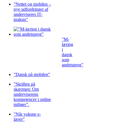
”Nettet og mobilen –
nye udfordringer af
underviseres IT-
praksis”
”M-
læring
i
dansk
som
andetsprog”
”Dansk på mobilen”
”Skriften på
skærmen: Om
underviserens
kompetencer i online
miljøer”.
”Når voksne e-
lærer”