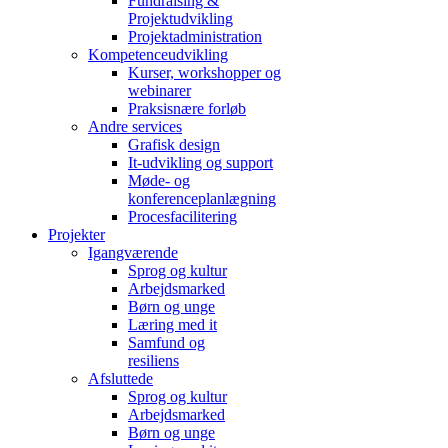
Fundraising &
Projektudvikling
Projektadministration
Kompetenceudvikling
Kurser, workshopper og
webinarer
Praksisnære forløb
Andre services
Grafisk design
It-udvikling og support
Møde- og
konferenceplanlægning
Procesfacilitering
Projekter
Igangværende
Sprog og kultur
Arbejdsmarked
Børn og unge
Læring med it
Samfund og
resiliens
Afsluttede
Sprog og kultur
Arbejdsmarked
Børn og unge