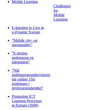
Challenges
for
Mobile
Learning
E-learning to Live in
a dynamic Europe
”Mobile city- og
sprogguides”
”E-læring,
andetsprog og
integration”
”Når
andetsprogsunderviseren
går online: Om
ændringer i
professionsidentitet”
Promoting ICT
Learning Processes
in Europe (2008)