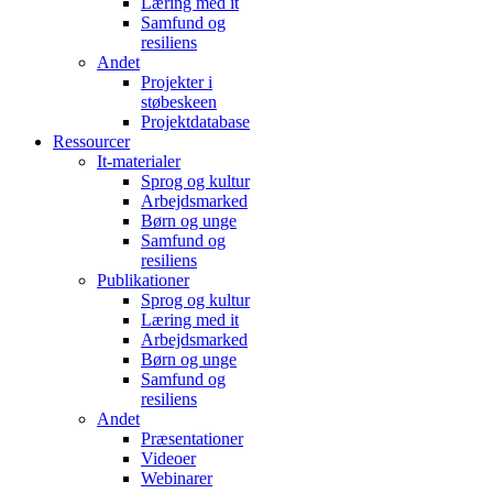
Læring med it
Samfund og
resiliens
Andet
Projekter i
støbeskeen
Projektdatabase
Ressourcer
It-materialer
Sprog og kultur
Arbejdsmarked
Børn og unge
Samfund og
resiliens
Publikationer
Sprog og kultur
Læring med it
Arbejdsmarked
Børn og unge
Samfund og
resiliens
Andet
Præsentationer
Videoer
Webinarer