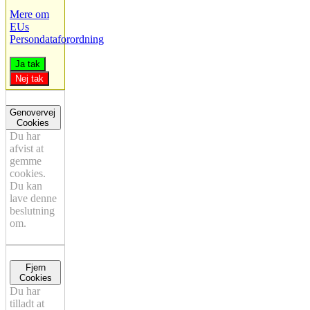
Mere om
EUs
Persondataforordning
Ja tak
Nej tak
Genovervej
Cookies
Du har
afvist at
gemme
cookies.
Du kan
lave denne
beslutning
om.
Fjern
Cookies
Du har
tilladt at