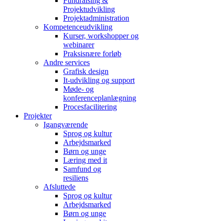
Fundraising &
Projektudvikling
Projektadministration
Kompetenceudvikling
Kurser, workshopper og
webinarer
Praksisnære forløb
Andre services
Grafisk design
It-udvikling og support
Møde- og
konferenceplanlægning
Procesfacilitering
Projekter
Igangværende
Sprog og kultur
Arbejdsmarked
Børn og unge
Læring med it
Samfund og
resiliens
Afsluttede
Sprog og kultur
Arbejdsmarked
Børn og unge