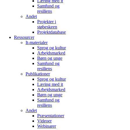
Læring med it
Samfund og
resiliens
Andet
Projekter i
støbeskeen
Projektdatabase
Ressourcer
It-materialer
Sprog og kultur
Arbejdsmarked
Børn og unge
Samfund og
resiliens
Publikationer
Sprog og kultur
Læring med it
Arbejdsmarked
Børn og unge
Samfund og
resiliens
Andet
Præsentationer
Videoer
Webinarer