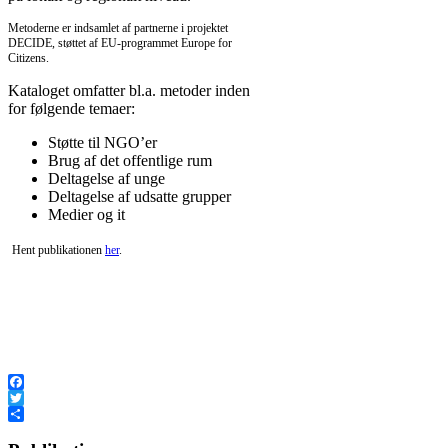
Metoderne er indsamlet af partnerne i projektet
DECIDE, støttet af EU-programmet Europe for
Beaucoup d’hommes décident d’
acheter Priligy en France
afin de trait
Citizens.
précoce. L’achat en ligne facilite grandement l’accès à ce médicament, 
habituelles. Les pharmacies numériques assurent un service fiable, avec
Kataloget omfatter bl.a. metoder inden
de la confidentialité.
for følgende temaer:
Støtte til NGO’er
Brug af det offentlige rum
Deltagelse af unge
Deltagelse af udsatte grupper
Medier og it
Hent publikationen
her
.
Коли немає можливості на
Facebook
Twitter
Share