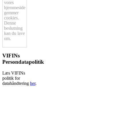
vores
hjemmeside
gemmer
cookies.
Denne
beslutning
kan du lave
om.
VIFINs
Persondatapolitik
Læs VIFINs
politik for
datahåndtering
her
.