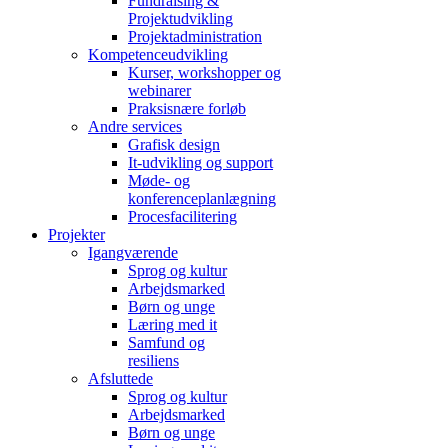
Fundraising &
Projektudvikling
Projektadministration
Kompetenceudvikling
Kurser, workshopper og
webinarer
Praksisnære forløb
Andre services
Grafisk design
It-udvikling og support
Møde- og
konferenceplanlægning
Procesfacilitering
Projekter
Igangværende
Sprog og kultur
Arbejdsmarked
Børn og unge
Læring med it
Samfund og
resiliens
Afsluttede
Sprog og kultur
Arbejdsmarked
Børn og unge