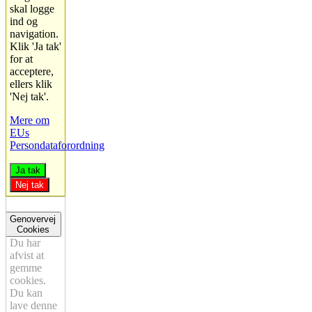
skal logge
ind og
navigation.
Klik 'Ja tak'
for at
acceptere,
ellers klik
'Nej tak'.
Mere om
EUs
Persondataforordning
Ja tak
Nej tak
Genovervej
Cookies
Du har
afvist at
gemme
cookies.
Du kan
lave denne