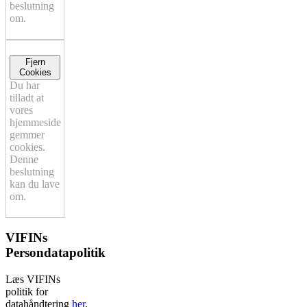
beslutning
om.
Fjern
Cookies
Du har
tilladt at
vores
hjemmeside
gemmer
cookies.
Denne
beslutning
kan du lave
om.
VIFINs
Persondatapolitik
Læs VIFINs
politik for
datahåndtering
her
.