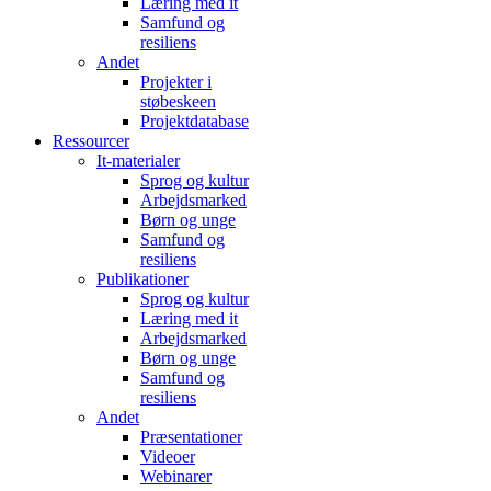
Læring med it
Samfund og
resiliens
Andet
Projekter i
støbeskeen
Projektdatabase
Ressourcer
It-materialer
Sprog og kultur
Arbejdsmarked
Børn og unge
Samfund og
resiliens
Publikationer
Sprog og kultur
Læring med it
Arbejdsmarked
Børn og unge
Samfund og
resiliens
Andet
Præsentationer
Videoer
Webinarer