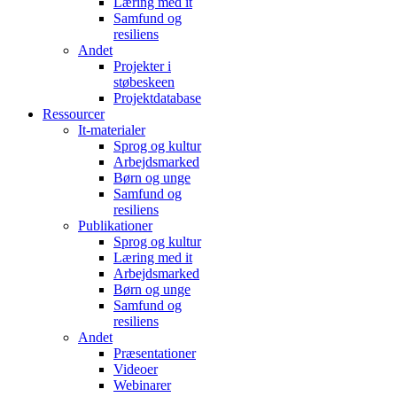
Læring med it
Samfund og
resiliens
Andet
Projekter i
støbeskeen
Projektdatabase
Ressourcer
It-materialer
Sprog og kultur
Arbejdsmarked
Børn og unge
Samfund og
resiliens
Publikationer
Sprog og kultur
Læring med it
Arbejdsmarked
Børn og unge
Samfund og
resiliens
Andet
Præsentationer
Videoer
Webinarer