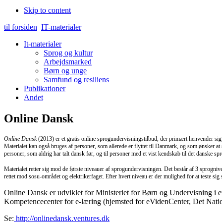
Skip to content
til forsiden
IT-materialer
It-materialer
Sprog og kultur
Arbejdsmarked
Børn og unge
Samfund og resiliens
Publikationer
Andet
Online Dansk
Online Dansk
(2013) er et gratis online sprogundervisningstilbud, der primært henvender sig 
Materialet kan også bruges af personer, som allerede er flyttet til Danmark, og som ønsker a
personer, som aldrig har talt dansk før, og til personer med et vist kendskab til det danske sp
Materialet retter sig mod de første niveauer af sprogundervisningen. Det består af 3 sprogni
rettet mod sosu-området og elektrikerfaget. Efter hvert niveau er der mulighed for at teste sig
Online Dansk er udviklet for Ministeriet for Børn og Undervisning 
Kompetencecenter for e-læring (hjemsted for eVidenCenter, Det Natio
Se:
http://onlinedansk.ventures.dk