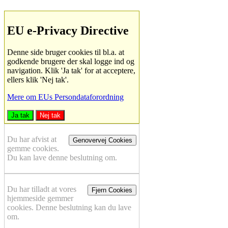
EU e-Privacy Directive
Denne side bruger cookies til bl.a. at
godkende brugere der skal logge ind og
navigation. Klik 'Ja tak' for at acceptere,
ellers klik 'Nej tak'.
Mere om EUs Persondataforordning
Ja tak
Nej tak
Du har afvist at
Genovervej Cookies
gemme cookies.
Du kan lave denne beslutning om.
Du har tilladt at vores
Fjern Cookies
hjemmeside gemmer
cookies. Denne beslutning kan du lave
om.