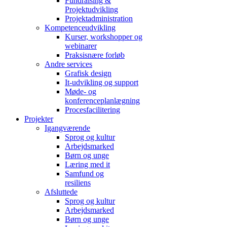
Fundraising &
Projektudvikling
Projektadministration
Kompetenceudvikling
Kurser, workshopper og
webinarer
Praksisnære forløb
Andre services
Grafisk design
It-udvikling og support
Møde- og
konferenceplanlægning
Procesfacilitering
Projekter
Igangværende
Sprog og kultur
Arbejdsmarked
Børn og unge
Læring med it
Samfund og
resiliens
Afsluttede
Sprog og kultur
Arbejdsmarked
Børn og unge