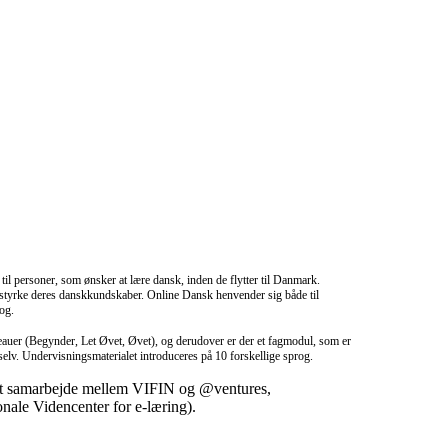
til personer, som ønsker at lære dansk, inden de flytter til Danmark.
t styrke deres danskkundskaber. Online Dansk henvender sig både til
rog.
veauer (Begynder, Let Øvet, Øvet), og derudover er der et fagmodul, som er
 selv. Undervisningsmaterialet introduceres på 10 forskellige sprog.
i et samarbejde mellem VIFIN og @ventures,
nale Videncenter for e-læring).