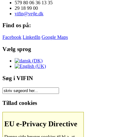
579 80 06 36 13 35
29 18 99 00
vifin@vejle.dk
Find os på:
Facebook
LinkedIn
Google Maps
Vælg sprog
Søg i VIFIN
Tillad cookies
EU e-Privacy Directive
Denne side bruger cookies til bl.a. at