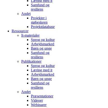
Læring med it
Samfund og
resiliens
Andet
Projekter i
støbeskeen
Projektdatabase
Ressourcer
It-materialer
Sprog og kultur
Arbejdsmarked
Børn og unge
Samfund og
resiliens
Publikationer
Sprog og kultur
Læring med it
Arbejdsmarked
Børn og unge
Samfund og
resiliens
Andet
Præsentationer
Videoer
Webinarer