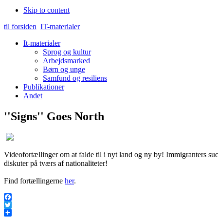
Skip to content
til forsiden
IT-materialer
It-materialer
Sprog og kultur
Arbejdsmarked
Børn og unge
Samfund og resiliens
Publikationer
Andet
''Signs'' Goes North
Videofortællinger om at falde til i nyt land og ny by! Immigranters suc
diskuter på tværs af nationaliteter!
Find fortællingerne
her
.
Facebook
Twitter