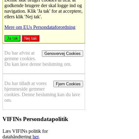
godkende brugere der skal logge ind og
navigation. Klik 'Ja tak' for at acceptere,
ellers klik 'Nej tak'.
Mere om EUs Persondataforordning
Ja tak
Nej tak
Du har afvist at
Genovervej Cookies
gemme cookies.
Du kan lave denne beslutning om.
Du har tilladt at vores
Fjern Cookies
hjemmeside gemmer
cookies. Denne beslutning kan du lave
om.
VIFINs Persondatapolitik
Læs VIFINs politik for
datahåndtering
her
.