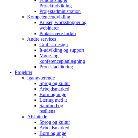
Fundraising &
Projektudvikling
Projektadministration
Kompetenceudvikling
Kurser, workshopper og
webinarer
Praksisnære forløb
Andre services
Grafisk design
It-udvikling og support
Møde- og
konferenceplanlægning
Procesfacilitering
Projekter
Igangværende
Sprog og kultur
Arbejdsmarked
Børn og unge
Læring med it
Samfund og
resiliens
Afsluttede
Sprog og kultur
Arbejdsmarked
Børn og unge