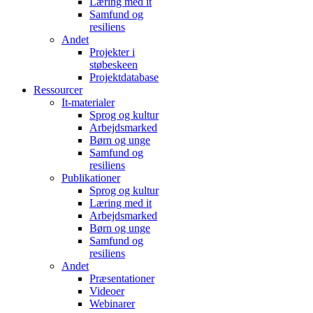
Læring med it
Samfund og
resiliens
Andet
Projekter i
støbeskeen
Projektdatabase
Ressourcer
It-materialer
Sprog og kultur
Arbejdsmarked
Børn og unge
Samfund og
resiliens
Publikationer
Sprog og kultur
Læring med it
Arbejdsmarked
Børn og unge
Samfund og
resiliens
Andet
Præsentationer
Videoer
Webinarer