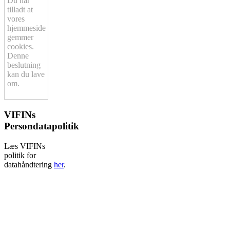
Du har
tilladt at
vores
hjemmeside
gemmer
cookies.
Denne
beslutning
kan du lave
om.
VIFINs
Persondatapolitik
Læs VIFINs
politik for
datahåndtering
her
.