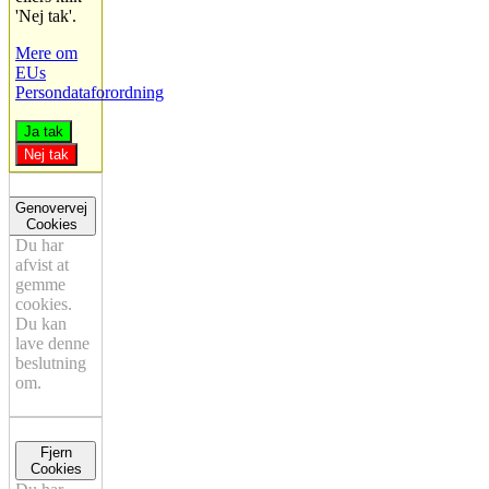
'Nej tak'.
Mere om
EUs
Persondataforordning
Ja tak
Nej tak
Genovervej
Cookies
Du har
afvist at
gemme
cookies.
Du kan
lave denne
beslutning
om.
Fjern
Cookies