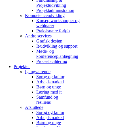
Fundraising &
Projektudvikling
Projektadministration
Kompetenceudvikling
Kurser, workshopper og
webinarer
Praksisnære forløb
Andre services
Grafisk design
It-udvikling og support
Møde- og
konferenceplanlægning
Procesfacilitering
Projekter
Igangværende
Sprog og kultur
Arbejdsmarked
Børn og unge
Læring med it
Samfund og
resiliens
Afsluttede
Sprog og kultur
Arbejdsmarked
Børn og unge