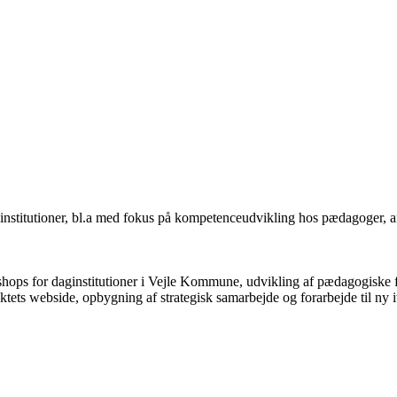
daginstitutioner, bl.a med fokus på kompetenceudvikling hos pædagoger, afp
orkshops for daginstitutioner i Vejle Kommune, udvikling af pædagogiske 
ektets webside, opbygning af strategisk samarbejde og forarbejde til ny it-