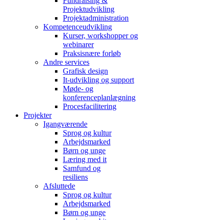
Fundraising &
Projektudvikling
Projektadministration
Kompetenceudvikling
Kurser, workshopper og
webinarer
Praksisnære forløb
Andre services
Grafisk design
It-udvikling og support
Møde- og
konferenceplanlægning
Procesfacilitering
Projekter
Igangværende
Sprog og kultur
Arbejdsmarked
Børn og unge
Læring med it
Samfund og
resiliens
Afsluttede
Sprog og kultur
Arbejdsmarked
Børn og unge