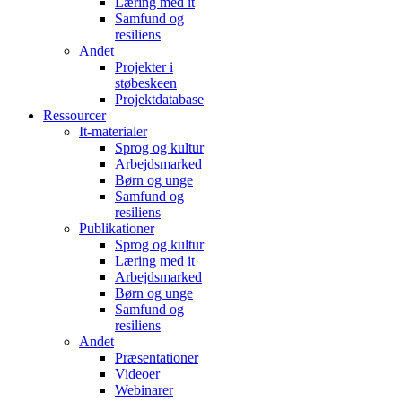
Læring med it
Samfund og
resiliens
Andet
Projekter i
støbeskeen
Projektdatabase
Ressourcer
It-materialer
Sprog og kultur
Arbejdsmarked
Børn og unge
Samfund og
resiliens
Publikationer
Sprog og kultur
Læring med it
Arbejdsmarked
Børn og unge
Samfund og
resiliens
Andet
Præsentationer
Videoer
Webinarer