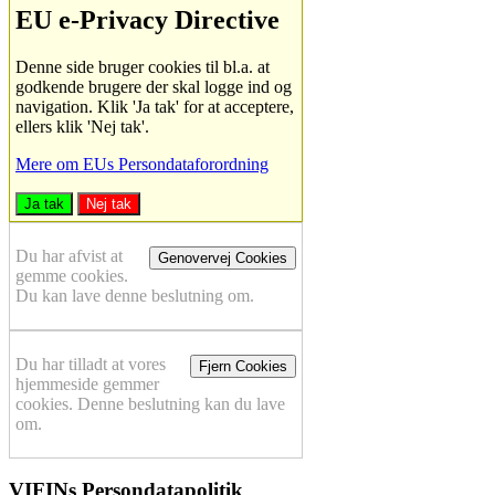
EU e-Privacy Directive
Denne side bruger cookies til bl.a. at
godkende brugere der skal logge ind og
navigation. Klik 'Ja tak' for at acceptere,
ellers klik 'Nej tak'.
Mere om EUs Persondataforordning
Ja tak
Nej tak
Du har afvist at
Genovervej Cookies
gemme cookies.
Du kan lave denne beslutning om.
Du har tilladt at vores
Fjern Cookies
hjemmeside gemmer
cookies. Denne beslutning kan du lave
om.
VIFINs Persondatapolitik