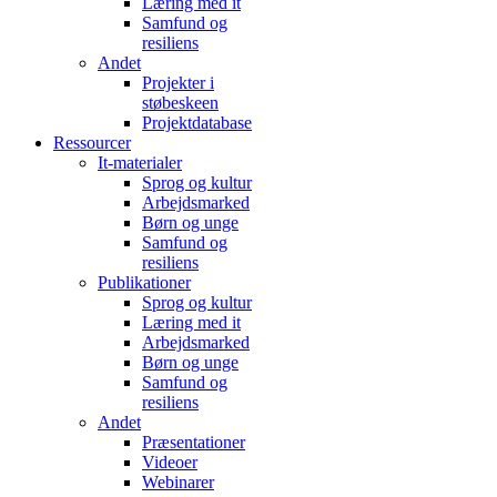
Læring med it
Samfund og
resiliens
Andet
Projekter i
støbeskeen
Projektdatabase
Ressourcer
It-materialer
Sprog og kultur
Arbejdsmarked
Børn og unge
Samfund og
resiliens
Publikationer
Sprog og kultur
Læring med it
Arbejdsmarked
Børn og unge
Samfund og
resiliens
Andet
Præsentationer
Videoer
Webinarer