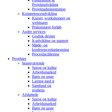
Fundraising &
Projektudvikling
Projektadministration
Kompetenceudvikling
Kurser, workshopper og
webinarer
Praksisnære forløb
Andre services
Grafisk design
It-udvikling og support
Møde- og
konferenceplanlægning
Procesfacilitering
Projekter
Igangværende
Sprog og kultur
Arbejdsmarked
Børn og unge
Læring med it
Samfund og
resiliens
Afsluttede
Sprog og kultur
Arbejdsmarked
Børn og unge