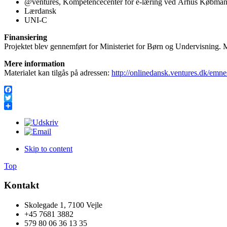
@ventures, Kompetencecenter for e-læring ved Århus Købman
Lærdansk
UNI-C
Finansiering
Projektet blev gennemført for Ministeriet for Børn og Undervisning. M
Mere information
Materialet kan tilgås på adressen:
http://onlinedansk.ventures.dk/em
Facebook
Twitter
Share
Skip to content
Top
Kontakt
Skolegade 1, 7100 Vejle
+45 7681 3882
579 80 06 36 13 35