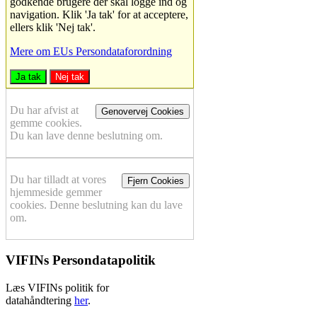
godkende brugere der skal logge ind og
navigation. Klik 'Ja tak' for at acceptere,
ellers klik 'Nej tak'.
Mere om EUs Persondataforordning
Ja tak
Nej tak
Du har afvist at
Genovervej Cookies
gemme cookies.
Du kan lave denne beslutning om.
Du har tilladt at vores
Fjern Cookies
hjemmeside gemmer
cookies. Denne beslutning kan du lave
om.
VIFINs Persondatapolitik
Læs VIFINs politik for
datahåndtering
her
.