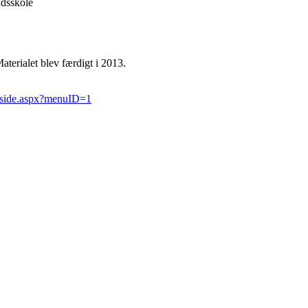
dsskole
aterialet blev færdigt i 2013.
neside.aspx?menuID=1