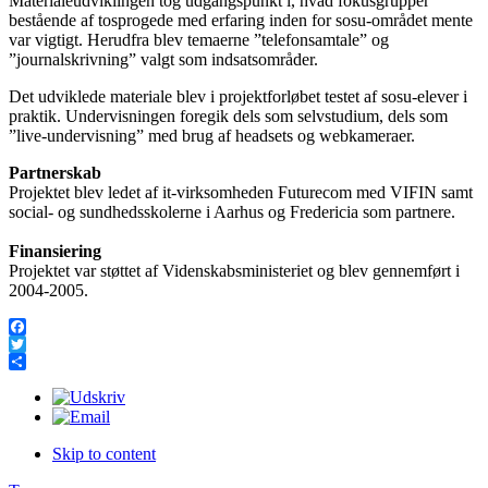
Materialeudviklingen tog udgangspunkt i, hvad fokusgrupper
bestående af tosprogede med erfaring inden for sosu-området mente
var vigtigt. Herudfra blev temaerne ”telefonsamtale” og
”journalskrivning” valgt som indsatsområder.
Det udviklede materiale blev i projektforløbet testet af sosu-elever i
praktik. Undervisningen foregik dels som selvstudium, dels som
”live-undervisning” med brug af headsets og webkameraer.
Partnerskab
Projektet blev ledet af it-virksomheden Futurecom med VIFIN samt
social- og sundhedsskolerne i Aarhus og Fredericia som partnere.
Finansiering
Projektet var støttet af Videnskabsministeriet og blev gennemført i
2004-2005.
Facebook
Twitter
Share
Skip to content