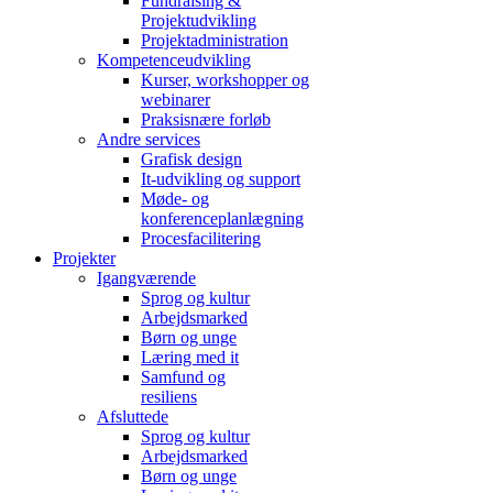
Fundraising &
Projektudvikling
Projektadministration
Kompetenceudvikling
Kurser, workshopper og
webinarer
Praksisnære forløb
Andre services
Grafisk design
It-udvikling og support
Møde- og
konferenceplanlægning
Procesfacilitering
Projekter
Igangværende
Sprog og kultur
Arbejdsmarked
Børn og unge
Læring med it
Samfund og
resiliens
Afsluttede
Sprog og kultur
Arbejdsmarked
Børn og unge