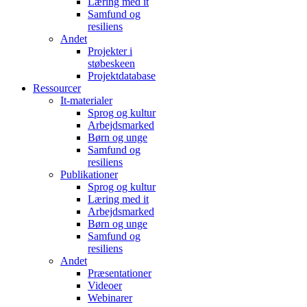
Læring med it
Samfund og
resiliens
Andet
Projekter i
støbeskeen
Projektdatabase
Ressourcer
It-materialer
Sprog og kultur
Arbejdsmarked
Børn og unge
Samfund og
resiliens
Publikationer
Sprog og kultur
Læring med it
Arbejdsmarked
Børn og unge
Samfund og
resiliens
Andet
Præsentationer
Videoer
Webinarer