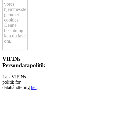
vores
hjemmeside
gemmer
cookies.
Denne
beslutning
kan du lave
om.
VIFINs
Persondatapolitik
Læs VIFINs
politik for
datahåndtering
her
.