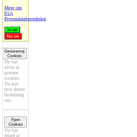
Mere om
EUs
Persondataforordning
Ja tak
Nej tak
Genovervej
Cookies
Du har
afvist at
gemme
cookies.
Du kan
lave denne
beslutning
om.
Fjern
Cookies
Du har
tilladt at