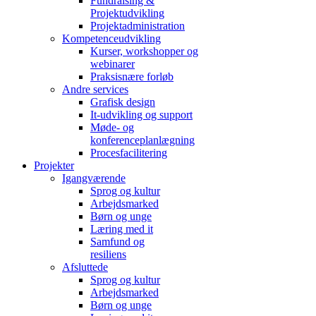
Fundraising &
Projektudvikling
Projektadministration
Kompetenceudvikling
Kurser, workshopper og
webinarer
Praksisnære forløb
Andre services
Grafisk design
It-udvikling og support
Møde- og
konferenceplanlægning
Procesfacilitering
Projekter
Igangværende
Sprog og kultur
Arbejdsmarked
Børn og unge
Læring med it
Samfund og
resiliens
Afsluttede
Sprog og kultur
Arbejdsmarked
Børn og unge