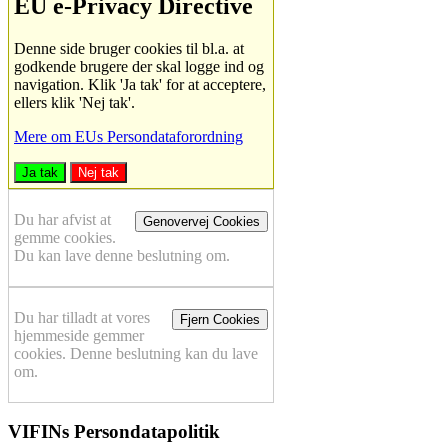
EU e-Privacy Directive
Denne side bruger cookies til bl.a. at
godkende brugere der skal logge ind og
navigation. Klik 'Ja tak' for at acceptere,
ellers klik 'Nej tak'.
Mere om EUs Persondataforordning
Ja tak
Nej tak
Du har afvist at
Genovervej Cookies
gemme cookies.
Du kan lave denne beslutning om.
Du har tilladt at vores
Fjern Cookies
hjemmeside gemmer
cookies. Denne beslutning kan du lave
om.
VIFINs Persondatapolitik