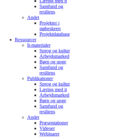
Læring med it
Samfund og
resiliens
Andet
Projekter i
støbeskeen
Projektdatabase
Ressourcer
It-materialer
Sprog og kultur
Arbejdsmarked
Børn og unge
Samfund og
resiliens
Publikationer
Sprog og kultur
Læring med it
Arbejdsmarked
Børn og unge
Samfund og
resiliens
Andet
Præsentationer
Videoer
Webinarer