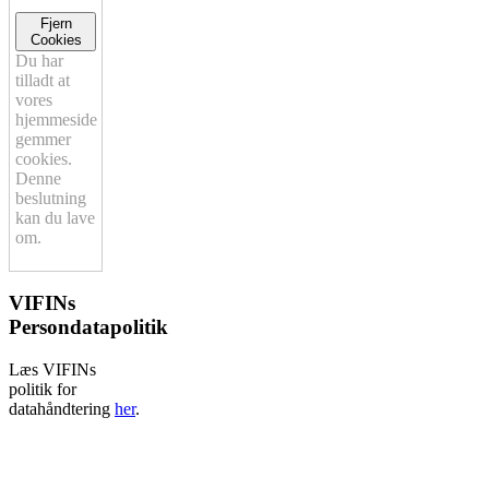
Fjern
Cookies
Du har
tilladt at
vores
hjemmeside
gemmer
cookies.
Denne
beslutning
kan du lave
om.
VIFINs
Persondatapolitik
Læs VIFINs
politik for
datahåndtering
her
.