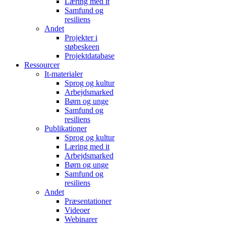
Læring med it
Samfund og
resiliens
Andet
Projekter i
støbeskeen
Projektdatabase
Ressourcer
It-materialer
Sprog og kultur
Arbejdsmarked
Børn og unge
Samfund og
resiliens
Publikationer
Sprog og kultur
Læring med it
Arbejdsmarked
Børn og unge
Samfund og
resiliens
Andet
Præsentationer
Videoer
Webinarer