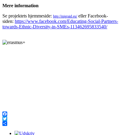
Mere information
Se projektets hjemmeside:
eller Facebook-
http://migraid.eu/
siden:
https://www.facebook.com/Educating-Social-Partners-
towards-Ethnic-Diversity-in-SMEs-113462695833540/
Facebook
Twitter
Share