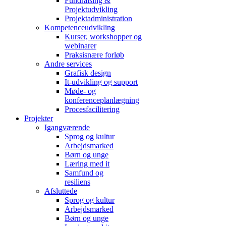
Fundraising &
Projektudvikling
Projektadministration
Kompetenceudvikling
Kurser, workshopper og
webinarer
Praksisnære forløb
Andre services
Grafisk design
It-udvikling og support
Møde- og
konferenceplanlægning
Procesfacilitering
Projekter
Igangværende
Sprog og kultur
Arbejdsmarked
Børn og unge
Læring med it
Samfund og
resiliens
Afsluttede
Sprog og kultur
Arbejdsmarked
Børn og unge