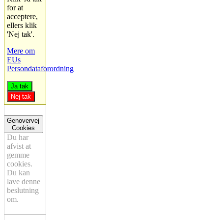
for at
acceptere,
ellers klik
'Nej tak'.
Mere om
EUs
Persondataforordning
Ja tak
Nej tak
Genovervej
Cookies
Du har
afvist at
gemme
cookies.
Du kan
lave denne
beslutning
om.