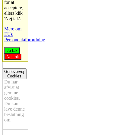
for at
acceptere,
ellers klik
'Nej tak'.
Mere om
EUs
Persondataforordning
Ja tak
Nej tak
Genovervej
Cookies
Du har
afvist at
gemme
cookies.
Du kan
lave denne
beslutning
om.