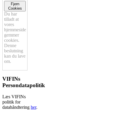
Fjern
Cookies
Du har
tilladt at
vores
hjemmeside
gemmer
cookies.
Denne
beslutning
kan du lave
om.
VIFINs
Persondatapolitik
Læs VIFINs
politik for
datahåndtering
her
.