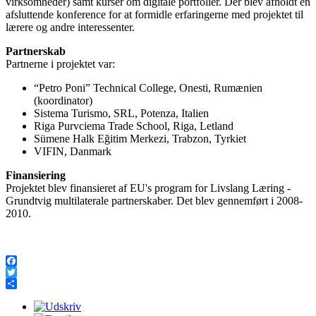
virksomheder) samt kurser om digitale portfolier. Der blev afholdt en
afsluttende konference for at formidle erfaringerne med projektet til
lærere og andre interessenter.
Partnerskab
Partnerne i projektet var:
“Petro Poni” Technical College, Onesti, Rumænien
(koordinator)
Sistema Turismo, SRL, Potenza, Italien
Riga Purvciema Trade School, Riga, Letland
Sümene Halk Eğitim Merkezi, Trabzon, Tyrkiet
VIFIN, Danmark
Finansiering
Projektet blev finansieret af EU's program for Livslang Læring -
Grundtvig multilaterale partnerskaber. Det blev gennemført i 2008-
2010.
Facebook
Twitter
Share