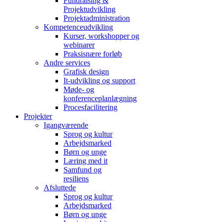
Fundraising &
Projektudvikling
Projektadministration
Kompetenceudvikling
Kurser, workshopper og
webinarer
Praksisnære forløb
Andre services
Grafisk design
It-udvikling og support
Møde- og
konferenceplanlægning
Procesfacilitering
Projekter
Igangværende
Sprog og kultur
Arbejdsmarked
Børn og unge
Læring med it
Samfund og
resiliens
Afsluttede
Sprog og kultur
Arbejdsmarked
Børn og unge