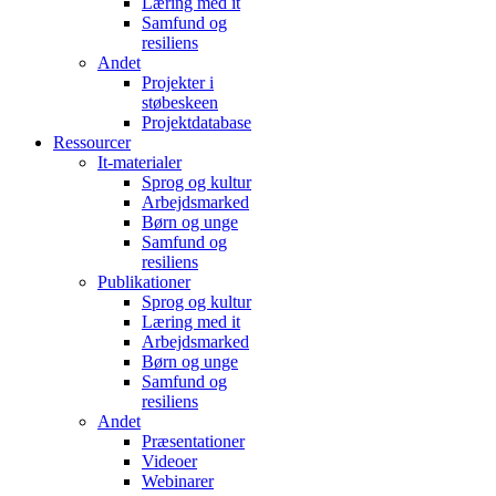
Læring med it
Samfund og
resiliens
Andet
Projekter i
støbeskeen
Projektdatabase
Ressourcer
It-materialer
Sprog og kultur
Arbejdsmarked
Børn og unge
Samfund og
resiliens
Publikationer
Sprog og kultur
Læring med it
Arbejdsmarked
Børn og unge
Samfund og
resiliens
Andet
Præsentationer
Videoer
Webinarer