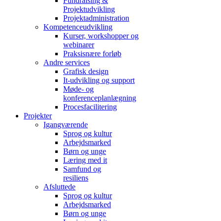
Fundraising &
Projektudvikling
Projektadministration
Kompetenceudvikling
Kurser, workshopper og
webinarer
Praksisnære forløb
Andre services
Grafisk design
It-udvikling og support
Møde- og
konferenceplanlægning
Procesfacilitering
Projekter
Igangværende
Sprog og kultur
Arbejdsmarked
Børn og unge
Læring med it
Samfund og
resiliens
Afsluttede
Sprog og kultur
Arbejdsmarked
Børn og unge