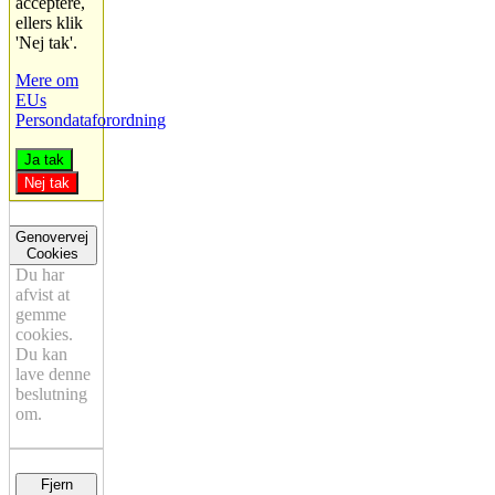
acceptere,
ellers klik
'Nej tak'.
Mere om
EUs
Persondataforordning
Ja tak
Nej tak
Genovervej
Cookies
Du har
afvist at
gemme
cookies.
Du kan
lave denne
beslutning
om.
Fjern