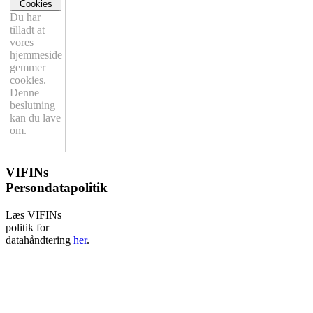
Cookies
Du har
tilladt at
vores
hjemmeside
gemmer
cookies.
Denne
beslutning
kan du lave
om.
VIFINs
Persondatapolitik
Læs VIFINs
politik for
datahåndtering
her
.