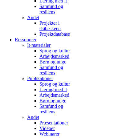
Læring med it
Samfund og
resiliens
Andet
Projekter i
støbeskeen
Projektdatabase
Ressourcer
It-materialer
Sprog og kultur
Arbejdsmarked
Børn og unge
Samfund og
resiliens
Publikationer
Sprog og kultur
Læring med it
Arbejdsmarked
Børn og unge
Samfund og
resiliens
Andet
Præsentationer
Videoer
Webinarer