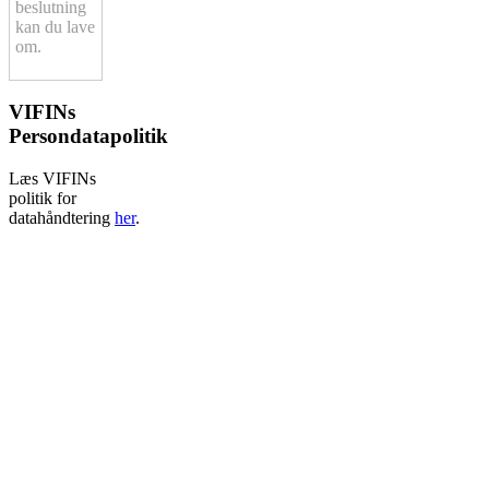
beslutning
kan du lave
om.
VIFINs
Persondatapolitik
Læs VIFINs
politik for
datahåndtering
her
.