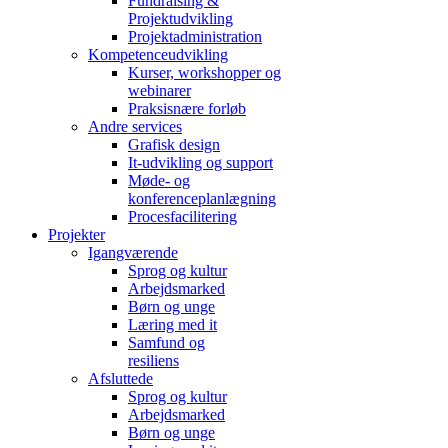
Fundraising &
Projektudvikling
Projektadministration
Kompetenceudvikling
Kurser, workshopper og
webinarer
Praksisnære forløb
Andre services
Grafisk design
It-udvikling og support
Møde- og
konferenceplanlægning
Procesfacilitering
Projekter
Igangværende
Sprog og kultur
Arbejdsmarked
Børn og unge
Læring med it
Samfund og
resiliens
Afsluttede
Sprog og kultur
Arbejdsmarked
Børn og unge