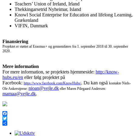
Teachers’ Union of Ireland, Irland
Thekkingarsetrid Nyheimar, Island
Knowl Social Enterprise for Education and lifelong Learning,
Grækenland
VIFIN, Danmark
Finansiering
Projektet er støttet af Erasmus+ og gennemføres fra 1. september 2018 til 30. september
2020.
Mere information
For mere information, se projektets hjemmeside:
http://know-
hubs.eu/en
eller følg projektet på
Facebook:
. Du kan også
https://www.facebook.com/KnowHubs/
kontakte Niels-
nioan@vejle.dk
Ole Ankerstjerne:
eller Maren Pilegaard Andersen:
mamaa@vejle.dk
.
Facebook
Twitter
Share