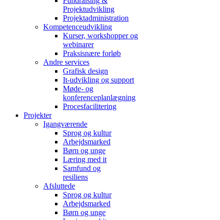
Fundraising &
Projektudvikling
Projektadministration
Kompetenceudvikling
Kurser, workshopper og
webinarer
Praksisnære forløb
Andre services
Grafisk design
It-udvikling og support
Møde- og
konferenceplanlægning
Procesfacilitering
Projekter
Igangværende
Sprog og kultur
Arbejdsmarked
Børn og unge
Læring med it
Samfund og
resiliens
Afsluttede
Sprog og kultur
Arbejdsmarked
Børn og unge