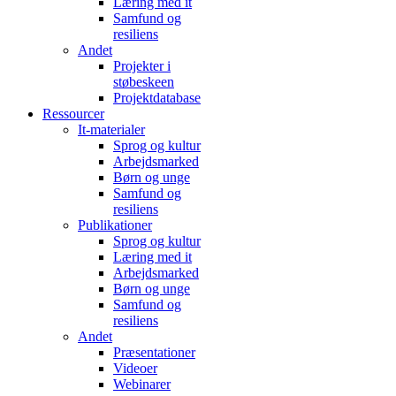
Læring med it
Samfund og
resiliens
Andet
Projekter i
støbeskeen
Projektdatabase
Ressourcer
It-materialer
Sprog og kultur
Arbejdsmarked
Børn og unge
Samfund og
resiliens
Publikationer
Sprog og kultur
Læring med it
Arbejdsmarked
Børn og unge
Samfund og
resiliens
Andet
Præsentationer
Videoer
Webinarer