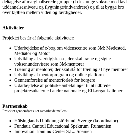
deltagelse af marginaliserede grupper (f.eks. unge voksne med lavt
uddannelsesniveau og flygtninge/indvandrere) og til at bygge bro
over kløften mellem viden og færdigheder.
Aktiviteter
Projektet består af følgende aktiviteter:
Udarbejdelse af e-bog om videnscentre som 3M: Mødested,
Mediator og Motor
Udvikling af værktøjskasse, der skal træne og støtte
voksenundervisere som 3M-mentorer
Træning af mentorer, der skal stå for træning af nye mentorer
Udvikling af mentorprogram og online platform
Gennemførelse af mentorforløb for borgere
Udarbejdelse af politiske anbefalinger til at udbrede
projektresultaterne i andre nationale og EU-organisationer
Partnerskab
Projektet gennemføres i et samarbejde mellem:
Hälsinglands Utbildungsförbund, Sverige (koordinator)
Fundatia Cantrul Educational Spektrum, Rumænien
Innovation Training Center S.L., Spanien