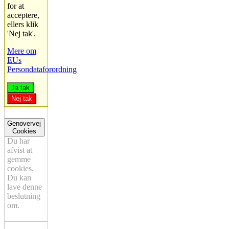
for at
acceptere,
ellers klik
'Nej tak'.
Mere om
EUs
Persondataforordning
Ja tak
Nej tak
Genovervej
Cookies
Du har
afvist at
gemme
cookies.
Du kan
lave denne
beslutning
om.