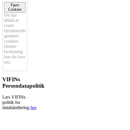
Fjern
Cookies
Du har
tilladt at
vores
hjemmeside
gemmer
cookies.
Denne
beslutning
kan du lave
om.
VIFINs
Persondatapolitik
Læs VIFINs
politik for
datahåndtering
her
.