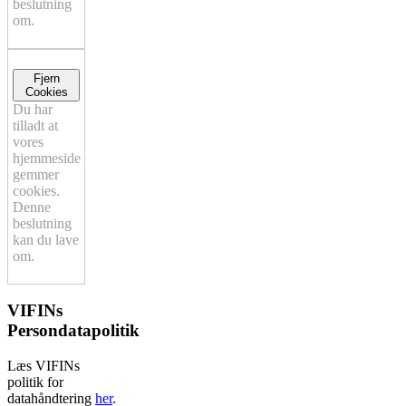
beslutning
om.
Fjern
Cookies
Du har
tilladt at
vores
hjemmeside
gemmer
cookies.
Denne
beslutning
kan du lave
om.
VIFINs
Persondatapolitik
Læs VIFINs
politik for
datahåndtering
her
.