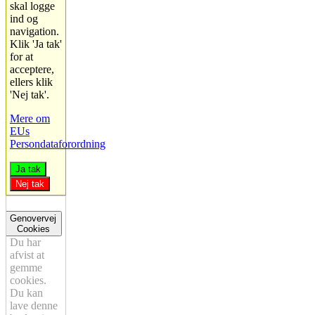
skal logge
ind og
navigation.
Klik 'Ja tak'
for at
acceptere,
ellers klik
'Nej tak'.
Mere om
EUs
Persondataforordning
Ja tak
Nej tak
Genovervej
Cookies
Du har
afvist at
gemme
cookies.
Du kan
lave denne