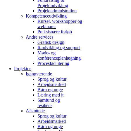
Fundraising &
Projektudvikling
Projektadministration
Kompetenceudvikling
Kurser, workshopper og
webinarer
Praksisnære forløb
Andre services
Grafisk design
It-udvikling og support
Møde- og
konferenceplanlægning
Procesfacilitering
Projekter
Igangværende
Sprog og kultur
Arbejdsmarked
Børn og unge
Læring med it
Samfund og
resiliens
Afsluttede
Sprog og kultur
Arbejdsmarked
Børn og unge