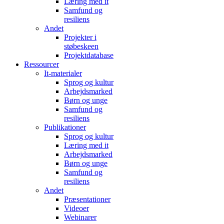
Læring med it
Samfund og
resiliens
Andet
Projekter i
støbeskeen
Projektdatabase
Ressourcer
It-materialer
Sprog og kultur
Arbejdsmarked
Børn og unge
Samfund og
resiliens
Publikationer
Sprog og kultur
Læring med it
Arbejdsmarked
Børn og unge
Samfund og
resiliens
Andet
Præsentationer
Videoer
Webinarer