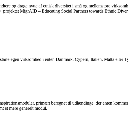
åndtere og drage nytte af etnisk diversitet i små og mellemstore virksom
s+ projektet MigrAID – Educating Social Partners towards Ethnic Diver
 starte egen virksomhed i enten Danmark, Cypern, Italien, Malta eller T
nspirationsmoduler, primært beregnet til udlændinge, der enten kommer t
amt et mere generelt modul.