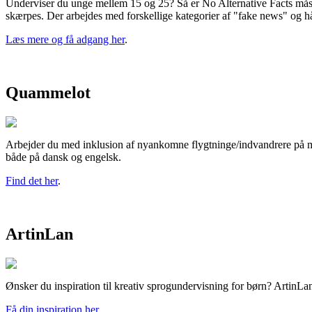
Underviser du unge mellem 15 og 25? Så er No Alternative Facts mås
skærpes. Der arbejdes med forskellige kategorier af "fake news" og hån
Læs mere og få adgang her
.
Quammelot
Arbejder du med inklusion af nyankomne flygtninge/indvandrere på mel
både på dansk og engelsk.
Find det her
.
ArtinLan
Ønsker du inspiration til kreativ sprogundervisning for børn? ArtinLan
Få din inspiration her
.