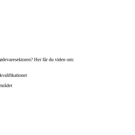
 fødevaresektoren? Her får du viden om:
valifikationer
området