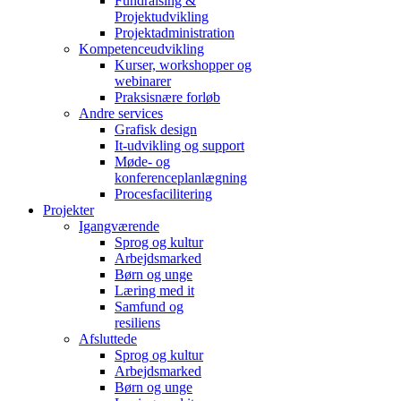
Fundraising &
Projektudvikling
Projektadministration
Kompetenceudvikling
Kurser, workshopper og
webinarer
Praksisnære forløb
Andre services
Grafisk design
It-udvikling og support
Møde- og
konferenceplanlægning
Procesfacilitering
Projekter
Igangværende
Sprog og kultur
Arbejdsmarked
Børn og unge
Læring med it
Samfund og
resiliens
Afsluttede
Sprog og kultur
Arbejdsmarked
Børn og unge