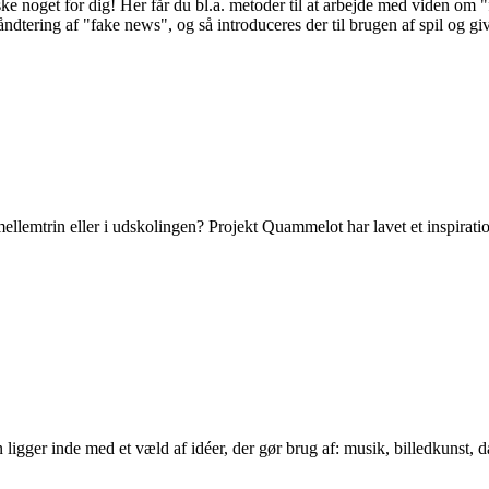
ke noget for dig! Her får du bl.a. metoder til at arbejde med viden 
dtering af "fake news", og så introduceres der til brugen af spil og giv
lemtrin eller i udskolingen? Projekt Quammelot har lavet et inspiration
 ligger inde med et væld af idéer, der gør brug af: musik, billedkunst, 