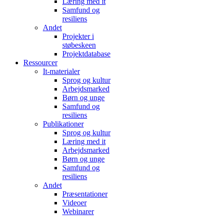
Læring med it
Samfund og
resiliens
Andet
Projekter i
støbeskeen
Projektdatabase
Ressourcer
It-materialer
Sprog og kultur
Arbejdsmarked
Børn og unge
Samfund og
resiliens
Publikationer
Sprog og kultur
Læring med it
Arbejdsmarked
Børn og unge
Samfund og
resiliens
Andet
Præsentationer
Videoer
Webinarer