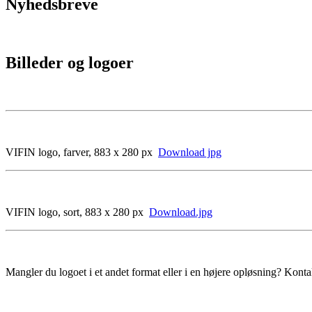
Nyhedsbreve
Billeder og logoer
VIFIN logo, farver, 883 x 280 px
Download jpg
Популярным предложением остается
Кредит без відсотків
. Кли
оформить заем без переплат и вернуть ровно ту сумму, которую
решение, особенно выгодное для новых пользователей. Процесс
VIFIN logo, sort, 883 x 280 px
Download.jpg
минут, а средства мгновенно поступают на карту после одобрен
Mangler du logoet i et andet format eller i en højere opløsning? Kont