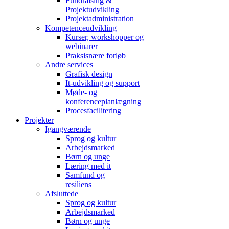
Fundraising &
Projektudvikling
Projektadministration
Kompetenceudvikling
Kurser, workshopper og
webinarer
Praksisnære forløb
Andre services
Grafisk design
It-udvikling og support
Møde- og
konferenceplanlægning
Procesfacilitering
Projekter
Igangværende
Sprog og kultur
Arbejdsmarked
Børn og unge
Læring med it
Samfund og
resiliens
Afsluttede
Sprog og kultur
Arbejdsmarked
Børn og unge