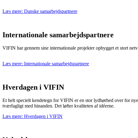
Læs mere: Danske samarbejdspartnere
Internationale samarbejdspartnere
VIFIN har gennem sine internationale projekter opbygget et stort netv
Det stopper ikke etter den første pakken, for lojale spillere kan jevnli
Læs mere: Internationale samarbejdspartnere
alltid et tilbud som gir deg mer underholdning for pengene. Ved å føl
Hverdagen i VIFIN
Et helt specielt kendetegn for VIFIN er en stor lydhørhed over for nye 
tværfagligt med hinanden. Det løfter kvaliteten af idéerne.
Læs mere: Hverdagen i VIFIN