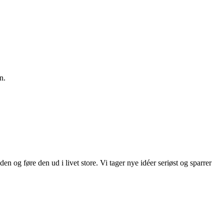
Μ
n.
 om påfylling i helgene eller cashback på tapte innsatser, finnes det
om er tilgjengelige for registrerte brukere.
n og føre den ud i livet store. Vi tager nye idéer seriøst og sparrer