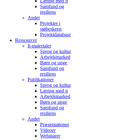
Læring med it
Samfund og
resiliens
Andet
Projekter i
støbeskeen
Projektdatabase
Ressourcer
It-materialer
Sprog og kultur
Arbejdsmarked
Børn og unge
Samfund og
resiliens
Publikationer
Sprog og kultur
Læring med it
Arbejdsmarked
Børn og unge
Samfund og
resiliens
Andet
Præsentationer
Videoer
Webinarer