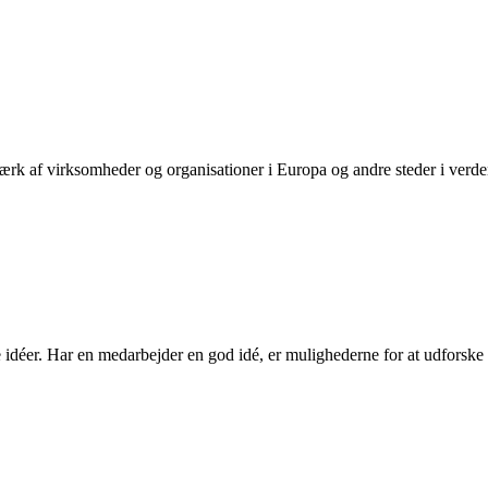
ærk af virksomheder og organisationer i Europa og andre steder i verde
g aktivere en
Neon54 casino bonus
gjennom hele uken. Enten det er snakk
ge med på kampanjesiden holder du deg oppdatert på de nyeste fordelene s
idéer. Har en medarbejder en god idé, er mulighederne for at udforske de