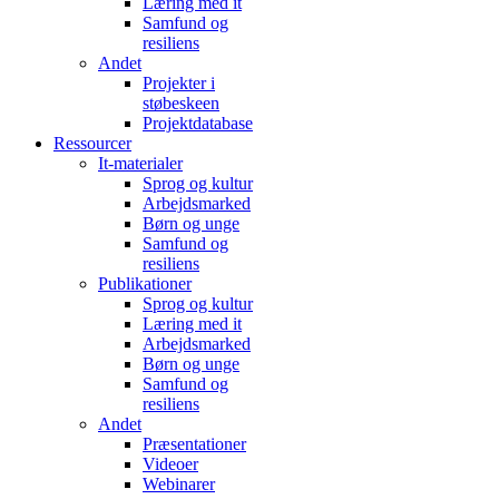
Læring med it
Samfund og
resiliens
Andet
Projekter i
støbeskeen
Projektdatabase
Ressourcer
It-materialer
Sprog og kultur
Arbejdsmarked
Børn og unge
Samfund og
resiliens
Publikationer
Sprog og kultur
Læring med it
Arbejdsmarked
Børn og unge
Samfund og
resiliens
Andet
Præsentationer
Videoer
Webinarer