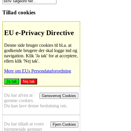
Tillad cookies
EU e-Privacy Directive
Denne side bruger cookies til bl.a. at
godkende brugere der skal logge ind og
navigation. Klik 'Ja tak' for at acceptere,
ellers klik 'Nej tak'.
Mere om EUs Persondataforordning
Ja tak
Nej tak
Du har afvist at
Genovervej Cookies
gemme cookies.
Du kan lave denne beslutning om.
Du har tilladt at vores
Fjern Cookies
hjemmeside gemmer