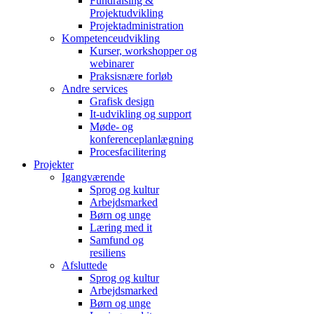
Fundraising &
Projektudvikling
Projektadministration
Kompetenceudvikling
Kurser, workshopper og
webinarer
Praksisnære forløb
Andre services
Grafisk design
It-udvikling og support
Møde- og
konferenceplanlægning
Procesfacilitering
Projekter
Igangværende
Sprog og kultur
Arbejdsmarked
Børn og unge
Læring med it
Samfund og
resiliens
Afsluttede
Sprog og kultur
Arbejdsmarked
Børn og unge