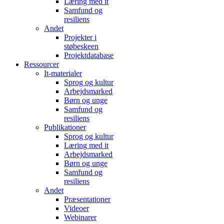
Læring med it
Samfund og
resiliens
Andet
Projekter i
støbeskeen
Projektdatabase
Ressourcer
It-materialer
Sprog og kultur
Arbejdsmarked
Børn og unge
Samfund og
resiliens
Publikationer
Sprog og kultur
Læring med it
Arbejdsmarked
Børn og unge
Samfund og
resiliens
Andet
Præsentationer
Videoer
Webinarer