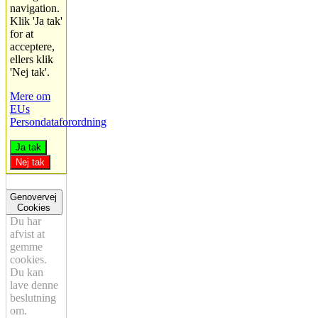
navigation.
Klik 'Ja tak'
for at
acceptere,
ellers klik
'Nej tak'.
Mere om
EUs
Persondataforordning
Ja tak
Nej tak
Genovervej
Cookies
Du har
afvist at
gemme
cookies.
Du kan
lave denne
beslutning
om.