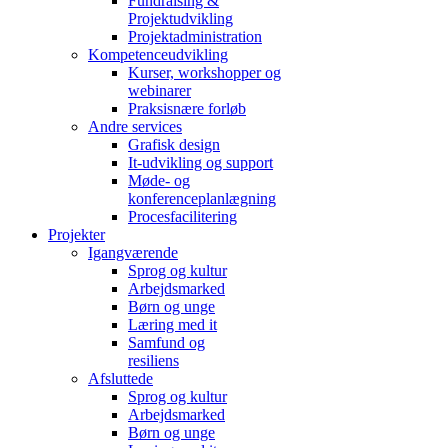
Fundraising &
Projektudvikling
Projektadministration
Kompetenceudvikling
Kurser, workshopper og
webinarer
Praksisnære forløb
Andre services
Grafisk design
It-udvikling og support
Møde- og
konferenceplanlægning
Procesfacilitering
Projekter
Igangværende
Sprog og kultur
Arbejdsmarked
Børn og unge
Læring med it
Samfund og
resiliens
Afsluttede
Sprog og kultur
Arbejdsmarked
Børn og unge