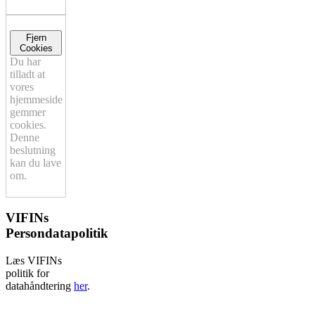
Fjern
Cookies
Du har
tilladt at
vores
hjemmeside
gemmer
cookies.
Denne
beslutning
kan du lave
om.
VIFINs
Persondatapolitik
Læs VIFINs
politik for
datahåndtering
her
.