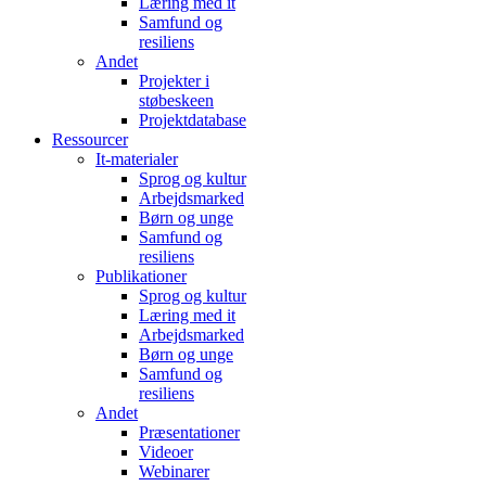
Læring med it
Samfund og
resiliens
Andet
Projekter i
støbeskeen
Projektdatabase
Ressourcer
It-materialer
Sprog og kultur
Arbejdsmarked
Børn og unge
Samfund og
resiliens
Publikationer
Sprog og kultur
Læring med it
Arbejdsmarked
Børn og unge
Samfund og
resiliens
Andet
Præsentationer
Videoer
Webinarer