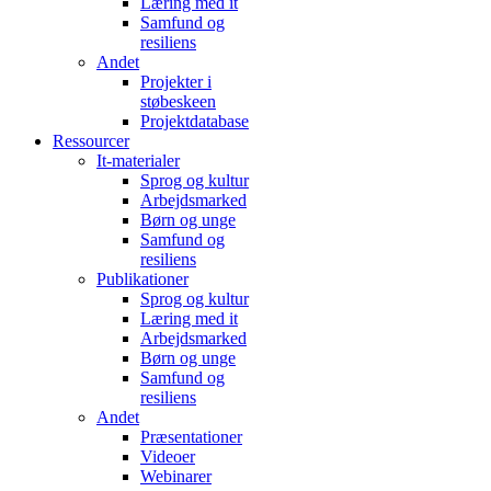
Læring med it
Samfund og
resiliens
Andet
Projekter i
støbeskeen
Projektdatabase
Ressourcer
It-materialer
Sprog og kultur
Arbejdsmarked
Børn og unge
Samfund og
resiliens
Publikationer
Sprog og kultur
Læring med it
Arbejdsmarked
Børn og unge
Samfund og
resiliens
Andet
Præsentationer
Videoer
Webinarer