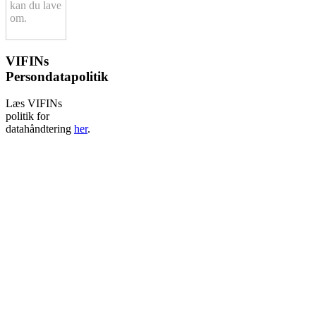
kan du lave
om.
VIFINs
Persondatapolitik
Læs VIFINs
politik for
datahåndtering
her
.