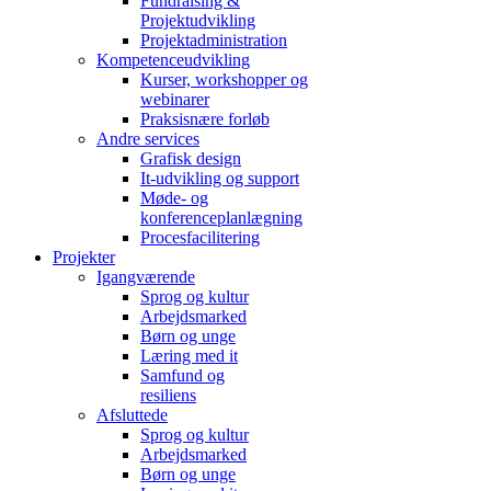
Fundraising &
Projektudvikling
Projektadministration
Kompetenceudvikling
Kurser, workshopper og
webinarer
Praksisnære forløb
Andre services
Grafisk design
It-udvikling og support
Møde- og
konferenceplanlægning
Procesfacilitering
Projekter
Igangværende
Sprog og kultur
Arbejdsmarked
Børn og unge
Læring med it
Samfund og
resiliens
Afsluttede
Sprog og kultur
Arbejdsmarked
Børn og unge