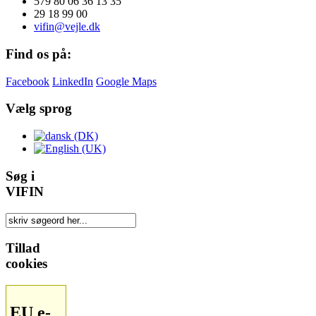
579 80 06 36 13 35
29 18 99 00
vifin@vejle.dk
Find os på:
Facebook
LinkedIn
Google Maps
Vælg sprog
Søg i
VIFIN
Tillad
cookies
EU e-