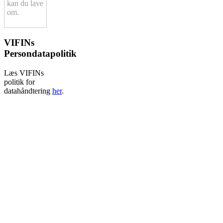
kan du lave
om.
VIFINs
Persondatapolitik
Læs VIFINs
politik for
datahåndtering
her
.