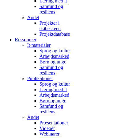
Læring med it
Samfund og
resiliens
Andet
Projekter i
støbeskeen
Projektdatabase
Ressourcer
It-materialer
Sprog og kultur
Arbejdsmarked
Børn og unge
Samfund og
resiliens
Publikationer
Sprog og kultur
Læring med it
Arbejdsmarked
Børn og unge
Samfund og
resiliens
Andet
Præsentationer
Videoer
Webinarer