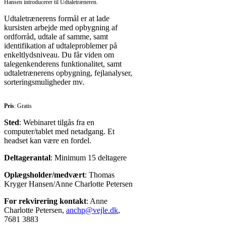
Hansen
introducerer til Udtaletræneren.
Udtaletrænerens formål er at lade
kursisten arbejde med opbygning af
ordforråd, udtale af samme, samt
identifikation af udtaleproblemer på
enkeltlydsniveau. Du får viden om
talegenkenderens funktionalitet, samt
udtaletrænerens opbygning, fejlanalyser,
sorteringsmuligheder mv.
Pris
: Gratis
Sted
: Webinaret tilgås fra en
computer/tablet med netadgang. Et
headset kan være en fordel.
Deltagerantal
: Minimum 15 deltagere
Oplægsholder/medvært
: Thomas
Kryger Hansen/Anne Charlotte Petersen
For rekvirering kontakt
: Anne
Charlotte Petersen,
anchp@vejle.dk
,
7681 3883