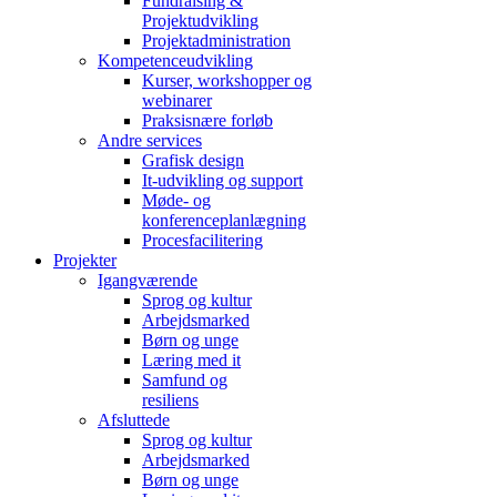
Fundraising &
Projektudvikling
Projektadministration
Kompetenceudvikling
Kurser, workshopper og
webinarer
Praksisnære forløb
Andre services
Grafisk design
It-udvikling og support
Møde- og
konferenceplanlægning
Procesfacilitering
Projekter
Igangværende
Sprog og kultur
Arbejdsmarked
Børn og unge
Læring med it
Samfund og
resiliens
Afsluttede
Sprog og kultur
Arbejdsmarked
Børn og unge