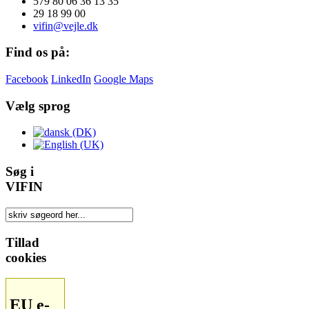
579 80 06 36 13 35
29 18 99 00
vifin@vejle.dk
Find os på:
Facebook
LinkedIn
Google Maps
Vælg sprog
Søg i
VIFIN
Tillad
cookies
EU e-